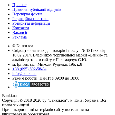
Про нас
Правила публікації відгуків
Перевірка фактів
Редакційна політика
Розкриття інформації
Контакти
Вакансії
Реклама
© Банки.юа
Свідоцтво на знак для товарів і послуг № 181983 від
10.02.2014. Власником торгівельної марки «Банки» та
адміністратором сайту є Паламарчук С.Ю.
м. Ірпінь, вул. Миколи Руденка, 19б, к.8
+38 (095) 692-58-84
info@banki.ua
Режим роботи: Пн-Пт з 09:00 до 18:00
Banki.ua
Copyright © 2018-2026 by "Банки.юа". м. Київ, Україна. Всі
права захищені.
При використанні матеріалів сайту посилання на
https://banki.ua обов'язкове!