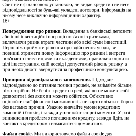
Сайт не є фінансовою установою, не видає кредити і не несе
відповідальності за будь-які укладені договори. Інформація на
ньому несе виключно інформаційний характер.
16+
Попередження про ризики.
Вкладення в банківські депозити
або інші інвестиційні операції пов'язані з ризиками,
включаючи ризик втрати частини або всієї суми інвестицій.
Перш ніж приймати рішення про здійснення угоди, ви
повинні отримати повну інформацію про ризики і витрати,
пов'язані з інвестиціями та вкладеннями, правильно оцінити
цілі інвестування, свій досвід і допустимий рівень ризику, а
при необхідності звернутися за професійною консультацією.
Принципи відповідального запозичення.
Підходьте
відповідально до питання позики грошей, не займайте більше,
ніж потрібно. Не беріть кредит на речі, які ви не можете собі
дозволити і без яких ви можете обійтися. Об'єктивно
оцінюйте свої фінансові можливості - не варто влізати в борги
без вагомих причин. Уважно вивчайте умови кредитних
компаній і банків, і завжди уточнюйте спірні моменти. У разі
виникнення проблем з погашенням кредиту, завжди йдіть на
контакт з кредитором і намагайтеся домовитися.
Файли cookie.
Ми використовуємо файли cookie для