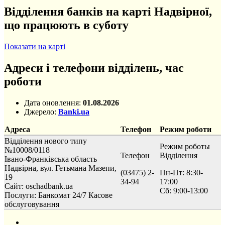
Відділення банків на карті Надвірної,
що працюють в суботу
Показати на карті
Адреси і телефони відділень, час
роботи
Дата оновлення:
01.08.2026
Джерело:
Banki.ua
Адреса
Телефон
Режим роботи
Відділення нового типу
Режим роботы
№10008/0118
Телефон
Відділення
Івано-Франківська область
Надвірна, вул. Гетьмана Мазепи,
(03475) 2-
Пн-Пт: 8:30-
19
34-94
17:00
Сайт: oschadbank.ua
Сб: 9:00-13:00
Послуги:
Банкомат 24/7
Касове
обслуговування