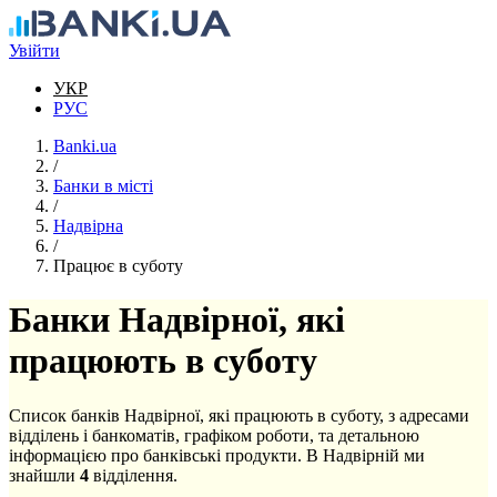
Перейти до основного вмісту
Увійти
УКР
РУС
Banki.ua
/
Банки в місті
/
Надвірна
/
Працює в суботу
Банки Надвірної, які
працюють в суботу
Список банків Надвірної, які працюють в суботу, з адресами
відділень і банкоматів, графіком роботи, та детальною
інформацією про банківські продукти. В Надвірній ми
знайшли
4
відділення.