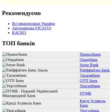
Рекомендуємо
Всі мікропозики України
Автоцивілка (ОСАГО)
КАСКО
ТОП банків
ПриватБанк
Ощадбанк
Sense Bank
Райффайзен Банк
Таскомбанк
ОТП Банк
Укрсиббанк
ПУМБ
Креді Агріколь
Банк
Укргазбанк