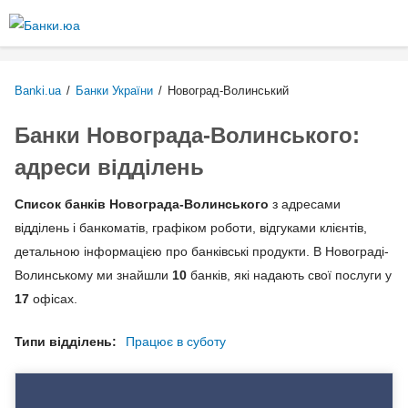
Перейти
до
основного
вмісту
Banki.ua
/
Банки України
/
Новоград-Волинський
Банки Новограда-Волинського:
адреси відділень
Список банків Новограда-Волинського
з адресами
відділень і банкоматів, графіком роботи, відгуками клієнтів,
детальною інформацією про банківські продукти. В Новограді-
Волинському ми знайшли
10
банків, які надають свої послуги у
17
офісах.
Типи відділень:
Працює в суботу