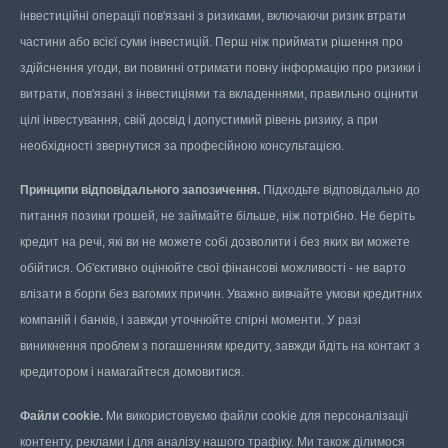
інвестиційні операції пов'язані з ризиками, включаючи ризик втрати
частини або всієї суми інвестицій. Перш ніж приймати рішення про
здійснення угоди, ви повинні отримати повну інформацію про ризики і
витрати, пов'язані з інвестиціями та вкладеннями, правильно оцінити
цілі інвестування, свій досвід і допустимий рівень ризику, а при
необхідності звернутися за професійною консультацією.
Принципи відповідального запозичення.
Підходьте відповідально до
питання позики грошей, не займайте більше, ніж потрібно. Не беріть
кредит на речі, які ви не можете собі дозволити і без яких ви можете
обійтися. Об'єктивно оцінюйте свої фінансові можливості - не варто
влізати в борги без вагомих причин. Уважно вивчайте умови кредитних
компаній і банків, і завжди уточнюйте спірні моменти. У разі
виникнення проблем з погашенням кредиту, завжди йдіть на контакт з
кредитором і намагайтеся домовитися.
Файли cookie.
Ми використовуємо файли cookie для персоналізації
контенту, реклами і для аналізу нашого трафіку. Ми також ділимося