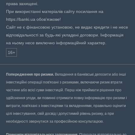
права захищені.
При використанні матеріалів сайту посилання на
https://banki.ua обов'язкове!
Сайт не є фінансовою установою, не видає кредити і не несе
відповідальності за будь-які укладені договори. Інформація
на ньому несе виключно інформаційний характер.
16+
Попередження про ризики.
Вкладення в банківські депозити або інші
інвестиційні операції пов'язані з ризиками, включаючи ризик втрати
частини або всієї суми інвестицій. Перш ніж приймати рішення про
здійснення угоди, ви повинні отримати повну інформацію про ризики і
витрати, пов'язані з інвестиціями та вкладеннями, правильно оцінити
цілі інвестування, свій досвід і допустимий рівень ризику, а при
необхідності звернутися за професійною консультацією.
Принципи відповідального запозичення.
Підходьте відповідально до