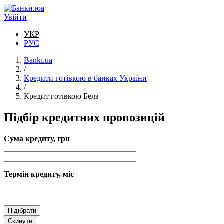
Перейти до основного вмісту
Увійти
УКР
РУС
Banki.ua
/
Кредити готівкою в банках України
/
Кредит готівкою Белз
Підбір кредитних пропозицій
Сума кредиту, грн
Термін кредиту, міс