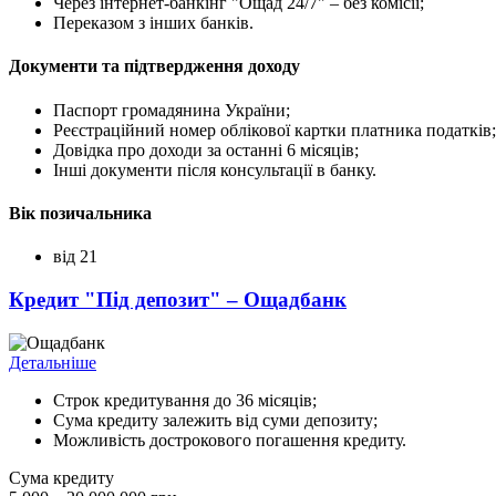
Через інтернет-банкінг "Ощад 24/7" – без комісії;
Переказом з інших банків.
Документи та підтвердження доходу
Паспорт громадянина України;
Реєстраційний номер облікової картки платника податків;
Довідка про доходи за останні 6 місяців;
Інші документи після консультації в банку.
Вік позичальника
від 21
Кредит "Під депозит" – Ощадбанк
Детальніше
Строк кредитування до 36 місяців;
Сума кредиту залежить від суми депозиту;
Можливість дострокового погашення кредиту.
Сума кредиту