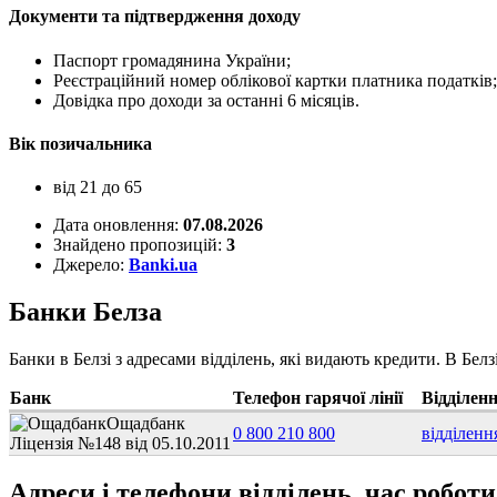
Документи та підтвердження доходу
Паспорт громадянина України;
Реєстраційний номер облікової картки платника податків;
Довідка про доходи за останні 6 місяців.
Вік позичальника
від 21 до 65
Дата оновлення:
07.08.2026
Знайдено пропозицій:
3
Джерело:
Banki.ua
Банки Белза
Банки в Белзі з адресами відділень, які видають кредити. В Бел
Банк
Телефон гарячої лінії
Відділен
Ощадбанк
0 800 210 800
відділен
Ліцензія №148 від 05.10.2011
Адреси і телефони відділень, час роботи