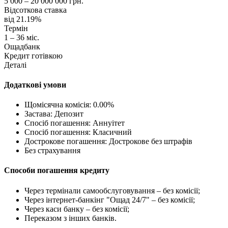
5 000 – 20 000 000 грн.
Відсоткова ставка
від 21.19%
Термін
1 – 36 міс.
Ощадбанк
Кредит готівкою
Деталі
Додаткові умови
Щомісячна комісія: 0.00%
Застава: Депозит
Спосіб погашення: Aннуітет
Спосіб погашення: Класичний
Дострокове погашення: Дострокове без штрафів
Без страхування
Способи погашення кредиту
Через термінали самообслуговування – без комісії;
Через інтернет-банкінг "Ощад 24/7" – без комісії;
Через каси банку – без комісії;
Переказом з інших банків.