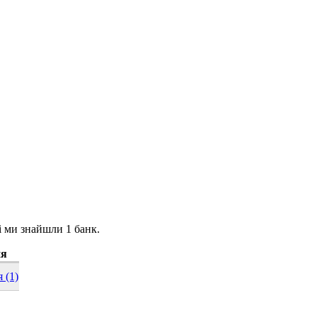
зі ми знайшли 1 банк.
ня
ня
(1)