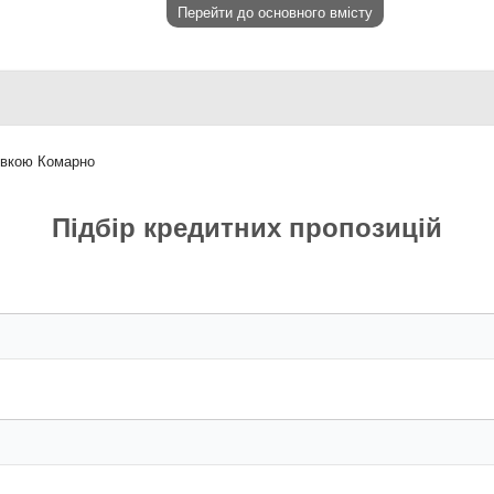
Перейти до основного вмісту
івкою Комарно
Підбір кредитних пропозицій