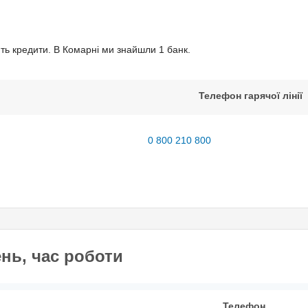
а податків;
ють кредити. В Комарнi ми знайшли 1 банк.
ів
Телефон гарячої лінії
0 800 210 800
ісії;
ії;
нь, час роботи
Телефон