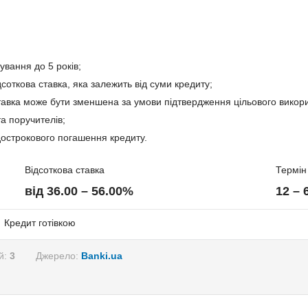
ії;
ування до 5 років;
дсоткова ставка, яка залежить від суми кредиту;
тавка може бути зменшена за умови підтвердження цільового викори
ів
та поручителів;
острокового погашення кредиту.
а податків;
Відсоткова ставка
Термін
від 36.00 – 56.00%
12 – 
ісії;
ії;
Кредит готівкою
й:
3
Джерело:
Banki.ua