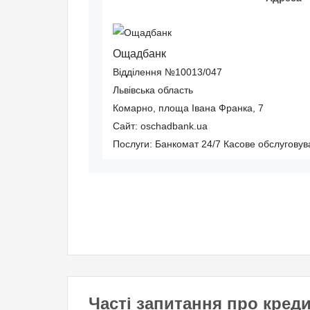
Реєстраційний номер облікової картки платник
Довідка про доходи за останні 6 місяців.
Ощадбанк
Відділення №10013/047
Вік позичальника
Львівська область
від 21 до 65
Комарно, площа Івана Франка, 7
Сайт: oschadbank.ua
Послуги:
Банкомат 24/7
Касове обслуговув
Часті запитання про кред