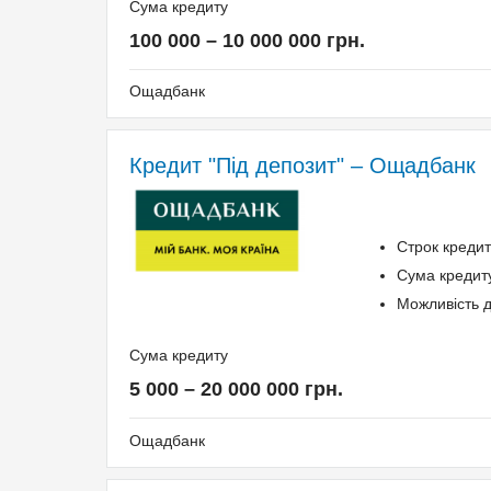
Сума кредиту
100 000 – 10 000 000 грн.
Ощадбанк
Додаткові умови
Кредит "Під депозит" – Ощадбанк
Одноразова комісія: 0,99% (мін. 1000 грн.)
Щомісячна комісія: 0.00%
Строк кредит
Застава: Нерухомість
Сума кредиту
Спосіб погашення: Aннуітет
Можливість д
Спосіб погашення: Класичний
Дострокове погашення: Дострокове без штраф
Сума кредиту
Страхування життя та здоров'я
5 000 – 20 000 000 грн.
Страхування предмету застави
Ощадбанк
Способи погашення кредиту