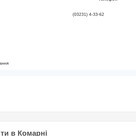
а податків;
(03231) 4-33-62
ання
ити в Комарнi