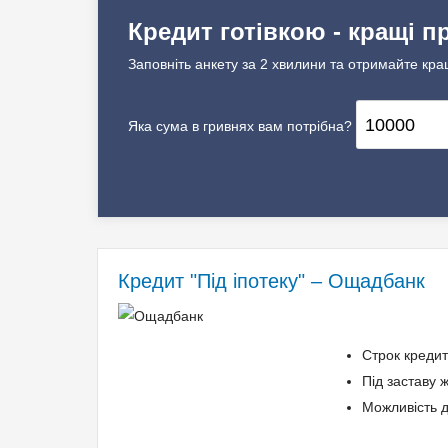
Кредит готівкою - кращі п
Заповніть анкету за 2 хвилини та отримайте кра
Яка сума в гривнях вам потрібна?
Кредит "Під іпотеку" – Ощадбанк
Строк кредит
Під заставу 
Можливість д