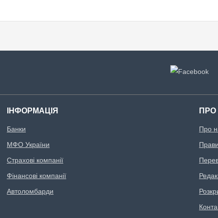
ІНФОРМАЦІЯ
ПРО
Банки
Про н
МФО України
Правил
Страхові компанії
Перев
Фінансові компанії
Редак
Автоломбарди
Розкр
Конта