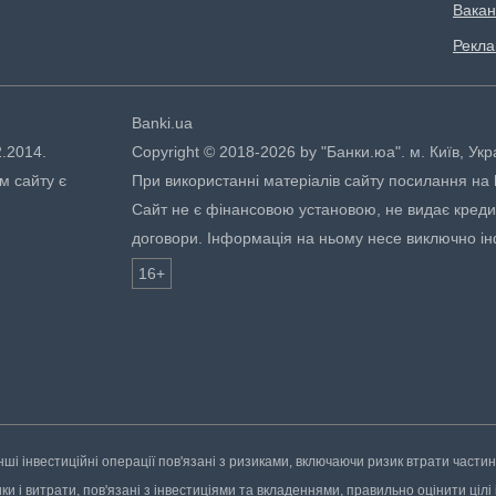
Вакан
Рекл
Banki.ua
2.2014.
Copyright © 2018-2026 by "Банки.юа". м. Київ, Укр
м сайту є
При використанні матеріалів сайту посилання на ht
Сайт не є фінансовою установою, не видає кредити
договори. Інформація на ньому несе виключно і
16+
нші інвестиційні операції пов'язані з ризиками, включаючи ризик втрати части
 і витрати, пов'язані з інвестиціями та вкладеннями, правильно оцінити цілі і