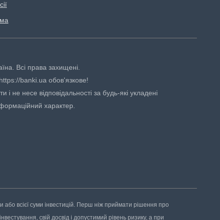
сії
ама
аїна. Всі права захищені.
tps://banki.ua обов'язкове!
 і не несе відповідальності за будь-які укладені
нформаційний характер.
ни або всієї суми інвестицій. Перш ніж приймати рішення про
нвестування, свій досвід і допустимий рівень ризику, а при