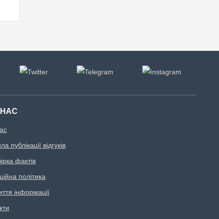
 НАС
ас
а публікації відгуків
ірка фактів
ційна політика
иття інформації
кти