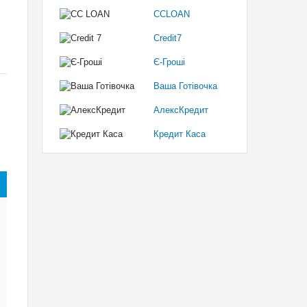
CCLOAN
Credit7
Є-Гроші
Ваша Готівочка
АлексКредит
Кредит Каса