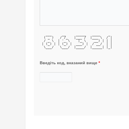
   ___     __     _____   ____    _ 
  ( _ )   / /_   |___ /  |___ \  / |
  / _ \  | '_ \    |_ \    __) | | |
 | (_) | | (_) |  ___) |  / __/  | |
  \___/   \___/  |____/  |_____| |_|
Введіть код, вказаний вище
*