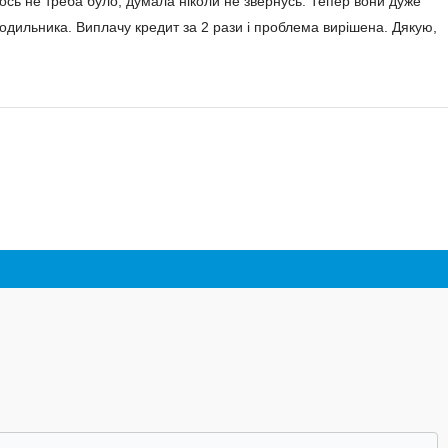
ось не треба було, думала ніколи не звернусь. Тепер вони дуже
одильника. Виплачу кредит за 2 рази і проблема вирішена. Дякую,