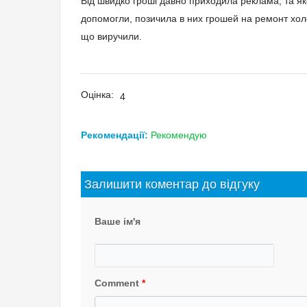
Від швидко гроші давно приходила реклама, та як
допомогли, позичила в них грошей на ремонт хол
що виручили.
Оцінка:
4
Рекомендації:
Рекомендую
Залишити коментар до відгуку
Ваше ім'я
Comment
*