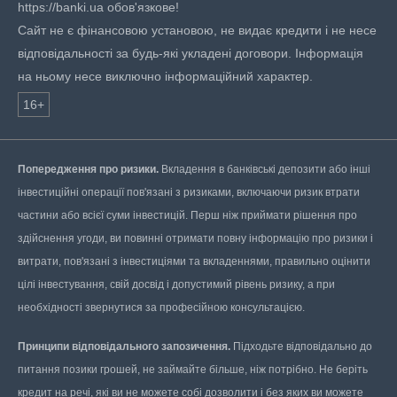
https://banki.ua обов'язкове!
Сайт не є фінансовою установою, не видає кредити і не несе
відповідальності за будь-які укладені договори. Інформація
на ньому несе виключно інформаційний характер.
16+
Попередження про ризики.
Вкладення в банківські депозити або інші
інвестиційні операції пов'язані з ризиками, включаючи ризик втрати
частини або всієї суми інвестицій. Перш ніж приймати рішення про
здійснення угоди, ви повинні отримати повну інформацію про ризики і
витрати, пов'язані з інвестиціями та вкладеннями, правильно оцінити
цілі інвестування, свій досвід і допустимий рівень ризику, а при
необхідності звернутися за професійною консультацією.
Принципи відповідального запозичення.
Підходьте відповідально до
питання позики грошей, не займайте більше, ніж потрібно. Не беріть
кредит на речі, які ви не можете собі дозволити і без яких ви можете