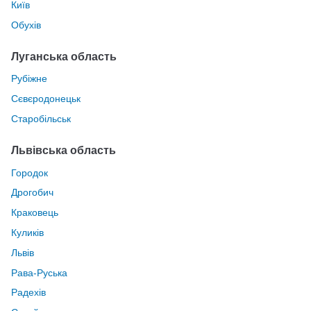
Київ
Обухів
Луганська область
Рубіжне
Сєвєродонецьк
Старобільськ
Львівська область
Городок
Дрогобич
Краковець
Куликів
Львів
Рава-Руська
Радехів