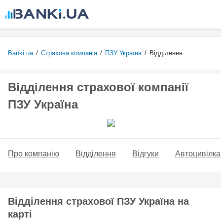
Перейти
до
основного
вмісту
Banki.ua
/
Страхова компанія
/
ПЗУ Україна
/
Відділення
Відділення страхової компанії
ПЗУ Україна
Про компанію
Відділення
Відгуки
Автоцивілка
Відділення страхової ПЗУ Україна на
карті