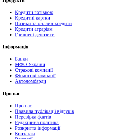
Продукти
Кредити готівкою
Кредитні картки
Позики та онлайн кредити
Кредити аграріям
Гривневі депозити
Інформація
Банки
МФО України
Страхові компанії
Фінансові компанії
Автоломбарди
Про нас
Про нас
Правила публікації відгуків
Перевірка фактів
Редакційна політика
Розкриття інформації
Контакти