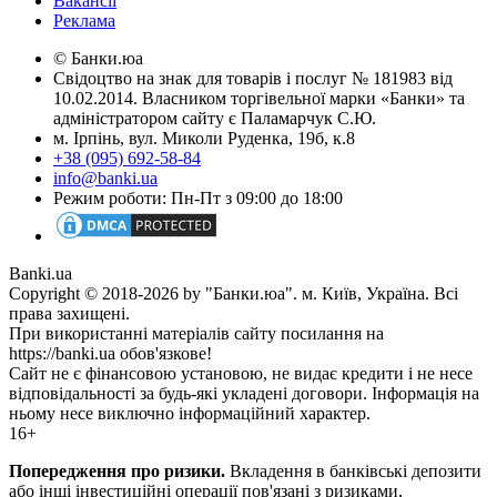
Вакансії
Реклама
© Банки.юа
Свідоцтво на знак для товарів і послуг № 181983 від
10.02.2014. Власником торгівельної марки «Банки» та
адміністратором сайту є Паламарчук С.Ю.
м. Ірпінь, вул. Миколи Руденка, 19б, к.8
+38 (095) 692-58-84
info@banki.ua
Режим роботи: Пн-Пт з 09:00 до 18:00
Banki.ua
Copyright © 2018-2026 by "Банки.юа". м. Київ, Україна. Всі
права захищені.
При використанні матеріалів сайту посилання на
https://banki.ua обов'язкове!
Сайт не є фінансовою установою, не видає кредити і не несе
відповідальності за будь-які укладені договори. Інформація на
ньому несе виключно інформаційний характер.
16+
Попередження про ризики.
Вкладення в банківські депозити
або інші інвестиційні операції пов'язані з ризиками,