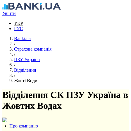
Перейти до основного вмісту
Увійти
УКР
РУС
Banki.ua
/
Страхова компанія
/
ПЗУ Україна
/
Відділення
/
Жовті Води
Відділення СК ПЗУ Україна в
Жовтих Водах
Про компанію