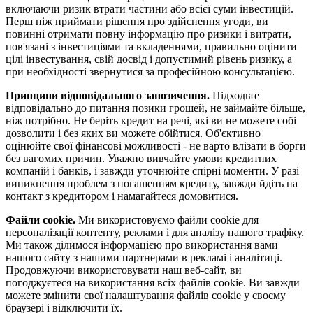
включаючи ризик втрати частини або всієї суми інвестицій.
Перш ніж приймати рішення про здійснення угоди, ви
повинні отримати повну інформацію про ризики і витрати,
пов'язані з інвестиціями та вкладеннями, правильно оцінити
цілі інвестування, свій досвід і допустимий рівень ризику, а
при необхідності звернутися за професійною консультацією.
Принципи відповідального запозичення.
Підходьте
відповідально до питання позики грошей, не займайте більше,
ніж потрібно. Не беріть кредит на речі, які ви не можете собі
дозволити і без яких ви можете обійтися. Об'єктивно
оцінюйте свої фінансові можливості - не варто влізати в борги
без вагомих причин. Уважно вивчайте умови кредитних
компаній і банків, і завжди уточнюйте спірні моменти. У разі
виникнення проблем з погашенням кредиту, завжди йдіть на
контакт з кредитором і намагайтеся домовитися.
Файли cookie.
Ми використовуємо файли cookie для
персоналізації контенту, реклами і для аналізу нашого трафіку.
Ми також ділимося інформацією про використання вами
нашого сайту з нашими партнерами в рекламі і аналітиці.
Продовжуючи використовувати наш веб-сайт, ви
погоджуєтеся на використання всіх файлів cookie. Ви завжди
можете змінити свої налаштування файлів cookie у своєму
браузері і відключити їх.