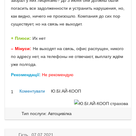
забрал у них лицензию? До 3 июня они должны были
погасить все задолженности и устранить нарушения, но,
как видно, ничего не произошло. Компания до сих пор
существует, но на связь не выходит.
Плюси:
Их нет
Мінуси:
Не выходят на связь, офис распущен, никого
по адресу нет, на телефоны не отвечают, выплату ждём
уже полгода.
Рекомендації:
Не рекомендую
Коментувати
Ю.БІ.АЙ-КООП
1
Тип послуги: Автоцивілка
Гість 07.07.2021