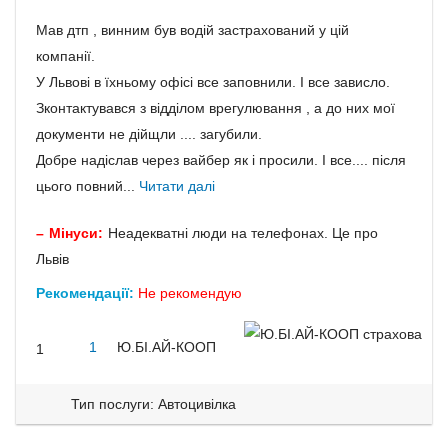
Мав дтп , винним був водій застрахований у цій
компанії.
У Львові в їхньому офісі все заповнили. І все зависло.
Зконтактувався з відділом врегулювання , а до них мої
документи не дійщли .... загубили.
Добре надіслав через вайбер як і просили. І все.... після
цього повний...
Читати далі
Мінуси:
Неадекватні люди на телефонах. Це про
Львів
Рекомендації:
Не рекомендую
1
Ю.БІ.АЙ-КООП
1
Тип послуги: Автоцивілка