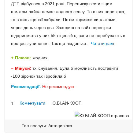
ДТП відбулося в 2021 році. Переписку вести з цим
шматом лайна немає жодного сенсу. То в них перевірка,
то в них ліцензії забрали. Потім кормили виплатами
через день через два. Заходиш на сайт перевірки
підприємства у них 55 ліцензій є, вони не перебувають в
процесі зупинення. Так що людоньки...
Читати далі
Плюси:
жодних
Мінуси:
їх існування. Була б можливість поставити
-100 зірочок так і зробила б
Рекомендації:
Не рекомендую
Коментувати
Ю.БІ.АЙ-КООП
1
Тип послуги: Автоцивілка