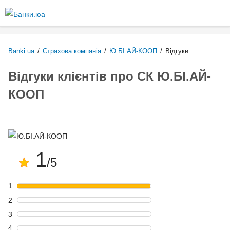
Перейти
до
основного
вмісту
Banki.ua
/
Страхова компанія
/
Ю.БІ.АЙ-КООП
/
Відгуки
Відгуки клієнтів про СК Ю.БІ.АЙ-
КООП
1
/5
1
2
3
4