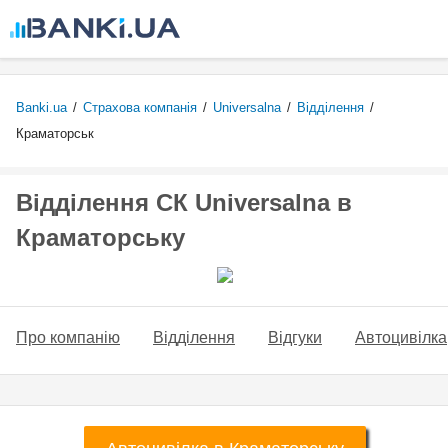
Перейти
до
основного
вмісту
Banki.ua
/
Страхова компанія
/
Universalna
/
Відділення
/
Краматорськ
Відділення СК Universalna в
Краматорську
Про компанію
Відділення
Відгуки
Автоцивілка