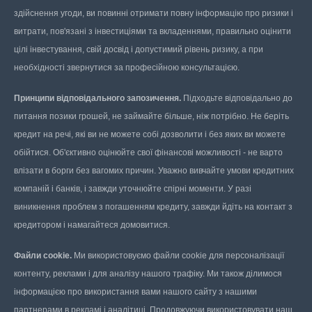
здійснення угоди, ви повинні отримати повну інформацію про ризики і
витрати, пов'язані з інвестиціями та вкладеннями, правильно оцінити
цілі інвестування, свій досвід і допустимий рівень ризику, а при
необхідності звернутися за професійною консультацією.
Принципи відповідального запозичення.
Підходьте відповідально до
питання позики грошей, не займайте більше, ніж потрібно. Не беріть
кредит на речі, які ви не можете собі дозволити і без яких ви можете
обійтися. Об'єктивно оцінюйте свої фінансові можливості - не варто
влізати в борги без вагомих причин. Уважно вивчайте умови кредитних
компаній і банків, і завжди уточнюйте спірні моменти. У разі
виникнення проблем з погашенням кредиту, завжди йдіть на контакт з
кредитором і намагайтеся домовитися.
Файли cookie.
Ми використовуємо файли cookie для персоналізації
контенту, реклами і для аналізу нашого трафіку. Ми також ділимося
інформацією про використання вами нашого сайту з нашими
партнерами в рекламі і аналітиці. Продовжуючи використовувати наш