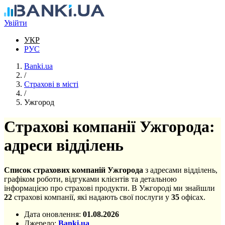
Перейти до основного вмісту
Увійти
УКР
РУС
Banki.ua
/
Страхові в місті
/
Ужгород
Страхові компанії Ужгорода:
адреси відділень
Список страхових компаній Ужгорода
з адресами відділень,
графіком роботи, відгуками клієнтів та детальною
інформацією про страхові продукти. В Ужгороді ми знайшли
22
страхові компанії, які надають свої послуги у
35
офісах.
Дата оновлення:
01.08.2026
Джерело:
Banki.ua