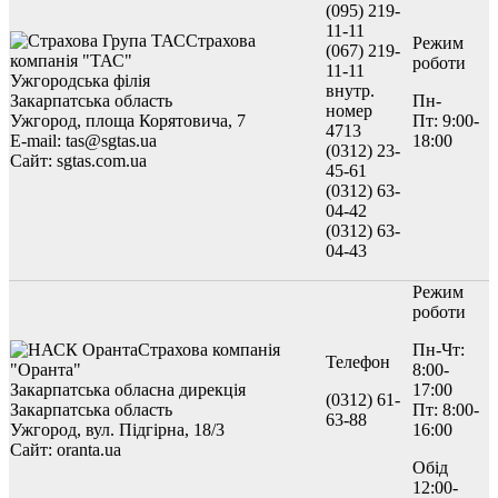
(095) 219-
11-11
Страхова
Режим
(067) 219-
компанія "ТАС"
роботи
11-11
Ужгородська філія
внутр.
Закарпатська область
Пн-
номер
Ужгород, площа Корятовича, 7
Пт: 9:00-
4713
E-mail: tas@sgtas.ua
18:00
(0312) 23-
Сайт: sgtas.com.ua
45-61
(0312) 63-
04-42
(0312) 63-
04-43
Режим
роботи
Страхова компанія
Пн-Чт:
Телефон
"Оранта"
8:00-
Закарпатська обласна дирекція
17:00
(0312) 61-
Закарпатська область
Пт: 8:00-
63-88
Ужгород, вул. Підгірна, 18/3
16:00
Сайт: oranta.ua
Обід
12:00-