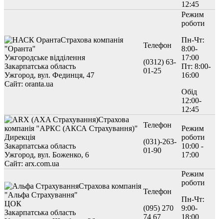
12:45
Режим
роботи
Страхова компанія
Пн-Чт:
Телефон
"Оранта"
8:00-
Ужгородське відділення
17:00
(0312) 63-
Закарпатська область
Пт: 8:00-
01-25
Ужгород, вул. Фединця, 47
16:00
Сайт: oranta.ua
Обід
12:00-
12:45
Страхова
Телефон
компанія "АРКС (АКСА Страхування)"
Режим
Дирекція
роботи
(031)-263-
Закарпатська область
10:00 -
01-90
Ужгород, вул. Боженко, 6
17:00
Сайт: arx.com.ua
Режим
роботи
Страхова компанія
Телефон
"Альфа Страхування"
Пн-Чт:
ЦОК
(095) 270
9:00-
Закарпатська область
74 67
18:00