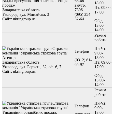
Відділ врегулювання збитків, агенція
65-48
18:00
продаж
внутр.
Пт: 09:00-
Закарпатська область
7306
17:00
Ужгород, вул. Минайска, 3
(095) 354-
Сайт: ukringroup.ua
32-64
Обід
13:00-
14:00
Режим
роботи
Страхова
Пн-Чт:
Телефон
компанія "Українська страхова група"
9:00-
Агенція
18:00
(0312) 61-
Закарпатська область
Пт: 09:00-
65-97
Ужгород, вул. Берчені, 32, оф. 6, 7
17:00
Сайт: ukringroup.ua
Обід
13:00-
14:00
Режим
роботи
Страхова
Пн-Чт:
Телефон
компанія "Українська страхова група"
9:00-
Управління роздрібних продаж
18:00