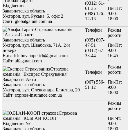
"Глобал Гарант"
(0312) 61-
Відділення
61-35
Пн-Пт:
Закарпатська область
(098) 126-
9:00-
Ужгород, вул. Руська, 5, офіс 2
12-13
18:00
Сайт: globalgarant.com.ua
Страхова компанія
Телефон
Режим
"Альфа-Гарант"
роботи
Закарпатська область
(095) 897-
Ужгород, вул. Швабська, 71А, 2-й
47-51
Пн-Пт:
поверх
(0312) 67-
9:00-
E-mail: lubov.popelich@gmail.com
33-44
16:45
Сайт: alfagarant.com
Режим
Страхова
Телефон
роботи
компанія "Експрес Страхування"
Закарпаття-Авто
(067) 556-
Пн-Пт:
Закарпатська область
51-12
9:00-
Ужгород, вул. Олександра Блистіва, 20
18:00
Сайт: express-insurance.com.ua
Режим
роботи
Страхова
компанія "Ю.БІ.АЙ-КООП"
Пн-Чт:
Відділення №1
9:00-
Закарпатська область
18:00