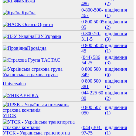
Княжа
486
(2)
0-800-500-
відділення
Країна
467
(1)
0 800 50 05
відділення
Оранта
05
(2)
​​​​​​​0-800-50-
відділення
ПЗУ Україна
311-5
(3)
0 800 50 45
відділення
Провідна
45
(1)
(044) 586
відділення
ТАС
54 25
(3)
0 800 500
відділення
Українська страхова група
349
(6)
0 800 500
відділення
Universalna
381
(1)
044 225 60
відділення
УНІКА
00
(2)
0 800 507
відділення
050
(1)
УПСК
(044) 303-
відділення
УТСК - Українська транспортна
97-75
(1)