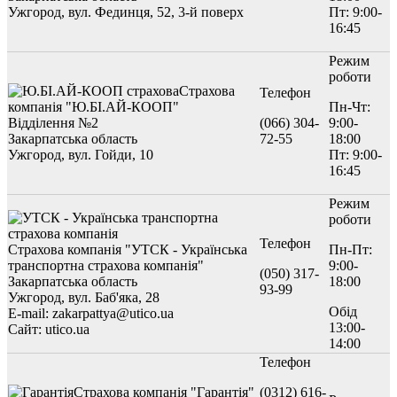
Ужгород, вул. Фединця, 52, 3-й поверх
Пт: 9:00-
16:45
Режим
роботи
Страхова
Телефон
компанія "Ю.БІ.АЙ-КООП"
Пн-Чт:
Відділення №2
(066) 304-
9:00-
Закарпатська область
72-55
18:00
Ужгород, вул. Гойди, 10
Пт: 9:00-
16:45
Режим
роботи
Телефон
Страхова компанія "УТСК - Українська
Пн-Пт:
транспортна страхова компанія"
9:00-
(050) 317-
Закарпатська область
18:00
93-99
Ужгород, вул. Баб'яка, 28
Обід
E-mail: zakarpattya@utico.ua
13:00-
Сайт: utico.ua
14:00
Телефон
Страхова компанія "Гарантія"
(0312) 616-