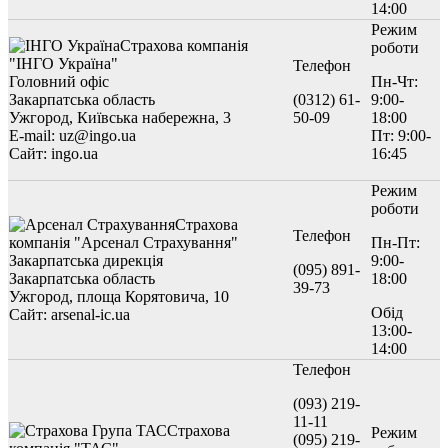
14:00
Режим
Страхова компанія
роботи
"ІНГО Україна"
Телефон
Головний офіс
Пн-Чт:
Закарпатська область
(0312) 61-
9:00-
Ужгород, Київська набережна, 3
50-09
18:00
E-mail: uz@ingo.ua
Пт: 9:00-
Сайт: ingo.ua
16:45
Режим
роботи
Страхова
Телефон
компанія "Арсенал Страхування"
Пн-Пт:
Закарпатська дирекція
9:00-
(095) 891-
Закарпатська область
18:00
39-73
Ужгород, площа Корятовича, 10
Обід
Сайт: arsenal-ic.ua
13:00-
14:00
Телефон
(093) 219-
11-11
Страхова
Режим
(095) 219-