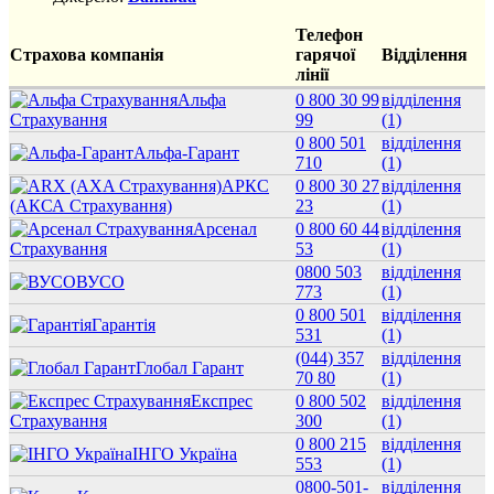
Телефон
Страхова компанія
гарячої
Відділення
лінії
Альфа
0 800 30 99
відділення
Страхування
99
(1)
0 800 501
відділення
Альфа-Гарант
710
(1)
АРКС
0 800 30 27
відділення
(АКСА Страхування)
23
(1)
Арсенал
0 800 60 44
відділення
Страхування
53
(1)
0800 503
відділення
ВУСО
773
(1)
0 800 501
відділення
Гарантія
531
(1)
(044) 357
відділення
Глобал Гарант
70 80
(1)
Експрес
0 800 502
відділення
Страхування
300
(1)
0 800 215
відділення
ІНГО Україна
553
(1)
0800-501-
відділення