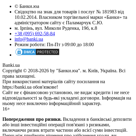
© Банки.юа
Свідоцтво на знак для товарів і послуг № 181983 від
10.02.2014. Власником торгівельної марки «Банки» та
адміністратором сайту є Паламарчук С.Ю.
м. Ірпінь, вул. Миколи Руденка, 19б, к.8
+38 (095) 692-58-84
info@banki.ua
Режим роботи: Пн-Пт з 09:00 до 18:00
Banki.ua
Copyright © 2018-2026 by "Банки.юа". м. Київ, Україна. Всі
права захищені.
При використанні матеріалів сайту посилання на
https://banki.ua обов'язкове!
Сайт не є фінансовою установою, не видає кредити і не несе
відповідальності за будь-які укладені договори. Інформація на
ньому несе виключно інформаційний характер.
16+
Попередження про ризики.
Вкладення в банківські депозити
або інші інвестиційні операції пов'язані з ризиками,
включаючи ризик втрати частини або всієї суми інвестицій.
Перш ніж приймати рішення про здійснення угоди, ви