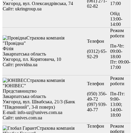
(061) 271-
Ужгород, вул. Олександрівська, 74
17:00
02-82
Сайт: ukringroup.ua
Обід
13:00-
14:00
Режим
роботи
Страхова компанія
Телефон
"Провідна"
Пн-Чт:
Філія
(0312) 65-
09:00-
Закарпатська область
92-29
18:00
Ужгород, пл. Корятовича, 10
Пт: 09:00-
Сайт: providna.ua
17:00
Режим
Страхова компанія
Телефон
роботи
"ЮНІВЕС"
Представництво
(050) 356-
Пн-Пт:
Закарпатська область
49-72
9:00-
Ужгород, вул. Швабська, 21/3 (Банк
(097) 939-
13:00;
"Південний", 3-й поверх)
40-77
14:00-
E-mail: info-uz@unives.com.ua
18:00
Сайт: unives.com.ua
Телефон
Режим
Страхова компанія
роботи