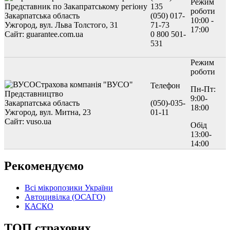
Режим
Представник по Закапратському регіону
135
роботи
Закарпатська область
(050) 017-
10:00 -
Ужгород, вул. Льва Толстого, 31
71-73
17:00
Сайт: guarantee.com.ua
0 800 501-
531
Режим
роботи
Страхова компанія "ВУСО"
Телефон
Пн-Пт:
Представництво
9:00-
Закарпатська область
(050)-035-
18:00
Ужгород, вул. Митна, 23
01-11
Сайт: vuso.ua
Обід
13:00-
14:00
Рекомендуємо
Всі мікропозики України
Автоцивілка (ОСАГО)
КАСКО
ТОП страхових