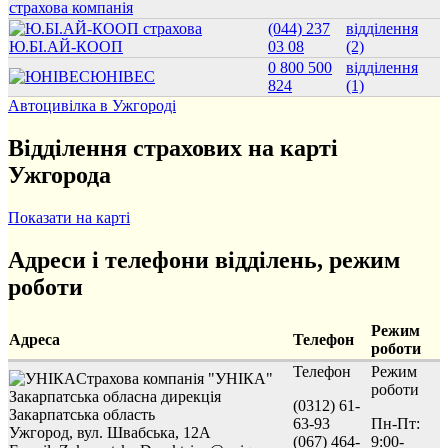
страхова компанія
(044) 237
відділення
Ю.БІ.АЙ-КООП
03 08
(2)
0 800 500
відділення
ЮНІВЕС
824
(1)
Автоцивілка в Ужгороді
Відділення страхових на карті
Ужгорода
Показати на карті
Адреси і телефони відділень, режим
роботи
Режим
Адреса
Телефон
роботи
Телефон
Режим
Страхова компанія "УНІКА"
роботи
Закарпатська обласна дирекція
(0312) 61-
Закарпатська область
63-93
Пн-Пт:
Ужгород, вул. Швабська, 12А
(067) 464-
9:00-