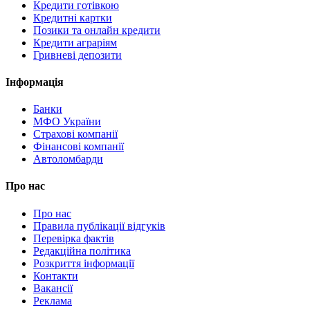
Кредити готівкою
Кредитні картки
Позики та онлайн кредити
Кредити аграріям
Гривневі депозити
Інформація
Банки
МФО України
Страхові компанії
Фінансові компанії
Автоломбарди
Про нас
Про нас
Правила публікації відгуків
Перевірка фактів
Редакційна політика
Розкриття інформації
Контакти
Вакансії
Реклама