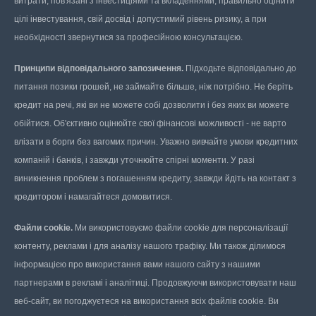
витрати, пов'язані з інвестиціями та вкладеннями, правильно оцінити
цілі інвестування, свій досвід і допустимий рівень ризику, а при
необхідності звернутися за професійною консультацією.
Принципи відповідального запозичення.
Підходьте відповідально до
питання позики грошей, не займайте більше, ніж потрібно. Не беріть
кредит на речі, які ви не можете собі дозволити і без яких ви можете
обійтися. Об'єктивно оцінюйте свої фінансові можливості - не варто
влізати в борги без вагомих причин. Уважно вивчайте умови кредитних
компаній і банків, і завжди уточнюйте спірні моменти. У разі
виникнення проблем з погашенням кредиту, завжди йдіть на контакт з
кредитором і намагайтеся домовитися.
Файли cookie.
Ми використовуємо файли cookie для персоналізації
контенту, реклами і для аналізу нашого трафіку. Ми також ділимося
інформацією про використання вами нашого сайту з нашими
партнерами в рекламі і аналітиці. Продовжуючи використовувати наш
веб-сайт, ви погоджуєтеся на використання всіх файлів cookie. Ви