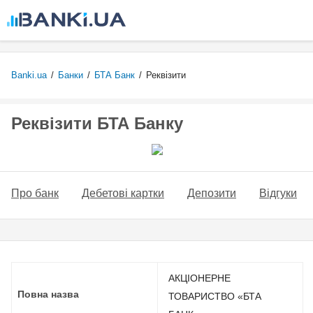
Перейти
до
основного
вмісту
Banki.ua
/
Банки
/
БТА Банк
/
Реквізити
Реквізити БТА Банку
Про банк
Дебетові картки
Депозити
Відгуки
АКЦІОНЕРНЕ
Повна назва
ТОВАРИСТВО «БТА