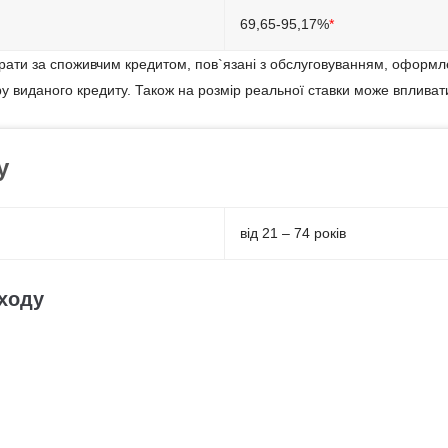
69,65-95,17%
*
итрати за споживчим кредитом, пов`язані з обслуговуванням, оформ
ру виданого кредиту. Також на розмір реальної ставки може впливат
у
від 21 – 74 років
ходу