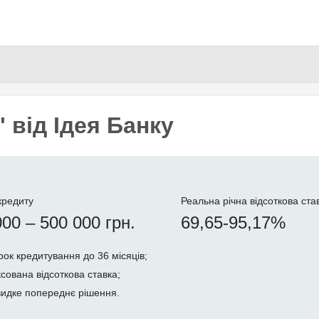
Перейти
до
основного
вмісту
 від Ідея Банку
кредиту
Реальна річна відсоткова ста
000 – 500 000 грн.
69,65-95,17%
рок кредитування до 36 місяців;
ксована відсоткова ставка;
идке попереднє рішення.