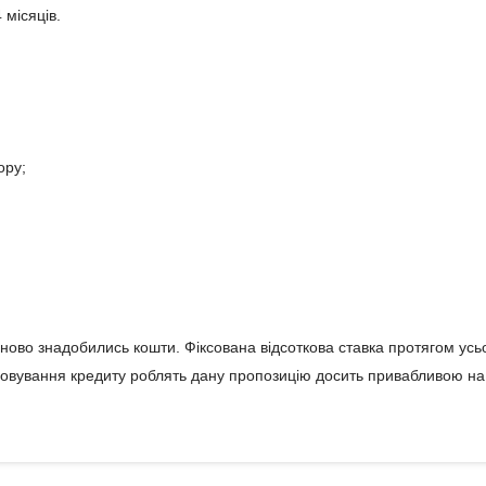
 місяців.
ору;
іново знадобились кошти. Фіксована відсоткова ставка протягом ус
луговування кредиту роблять дану пропозицію досить привабливою на