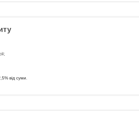
иту
ії;
,5% від суми.