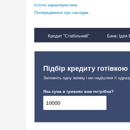
Істотні характеристики
Попередження про наслідки
Кредит "Стабільний"
Банк: Ідея 
Підбір кредиту готівкою
Заповніть одну заявку і ми надішлем її одраз
Яка сума в гривнях вам потрібна?