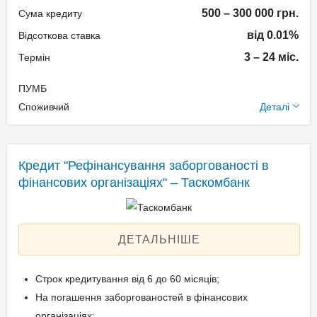
Реальна процентна
500 – 300 000 грн.
Сума кредиту
ставка: 9006,65-
Вік позичальника
від 0.01%
Відсоткова ставка
166927,84%
3 – 24 міс.
Термін
від 18 до 65
Способи погашення
ПУМБ
Додаткові умови
кредиту
Споживчий
Деталі
Одноразова комісія: до
В особистому кабінеті;
17,65% + 499 грн.
За допомогою інтернет-
Кредит "Рефінансування заборгованості в
Щомісячна комісія: 3.50%
банкінгу Вашого банку;
фінансових організаціях" – Таскомбанк
Застава: Без застави
В касі будь-якого банку
Спосіб погашення:
України.
Aннуітет
ДЕТАЛЬНІШЕ
Дострокове погашення:
Документи та
Дострокове без штрафів
Строк кредитування від 6 до 60 місяців;
підтвердження доходу
Без страхування
На погашення заборгованостей в фінансових
Реальна процентна
Паспорт;
організаціях;