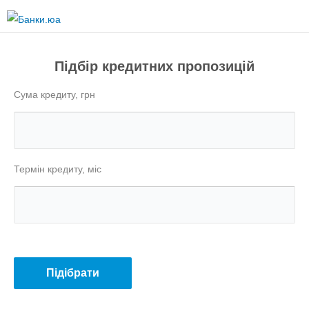
Перейти
до
основного
вмісту
Підбір кредитних пропозицій
Сума кредиту, грн
Термін кредиту, міс