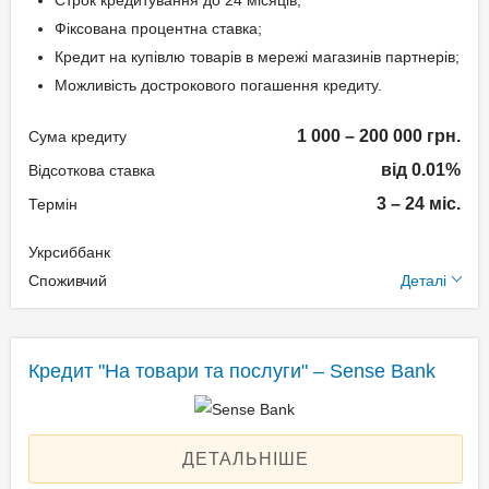
Строк кредитування до 24 місяців;
Без страхування
За допомогою мобільного
Фіксована процентна ставка;
Реальна процентна
застосунку або інтернет-
Кредит на купівлю товарів в мережі магазинів партнерів;
ставка: 84,12-154,17%
банкінгу "ПУМБ Online" –
Можливість дострокового погашення кредиту.
без комісії;
Через термінали
1 000 – 200 000 грн.
Способи погашення
Сума кредиту
самообслуговування
кредиту
від 0.01%
Відсоткова ставка
Easypay, City24 – без
3 – 24 міс.
Термін
комісії;
Через касу у відділеннях
Через відділення інших
банку – без комісії;
Укрсиббанк
банків за реквізитами.
Через мобільний додаток
Додаткові умови
Споживчий
Деталі
"TAS2U" – без комісії;
Одноразова комісія: 0-
Через термінал
Документи та
12,5%
самообслуговування
підтвердження доходу
Кредит "На товари та послуги" – Sense Bank
Щомісячна комісія: 3.50%
банку – без комісії;
Застава: Без застави
Будь-яким безготівковим
Паспорт громадянина
Спосіб погашення:
шляхом.
України;
ДЕТАЛЬНІШЕ
Aннуітет
Реєстраційний номер