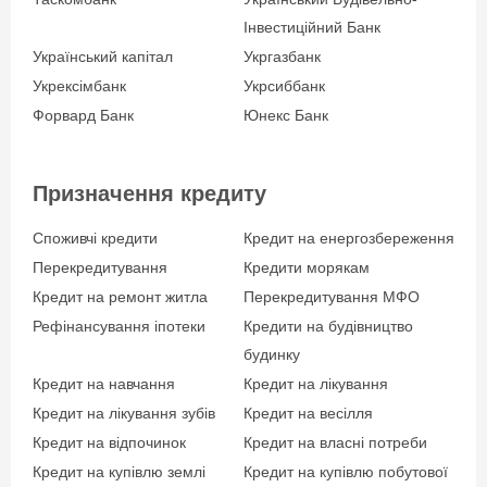
Стаж роботи на
Інвестиційний Банк
останньому місці:
Український капітал
Укргазбанк
3 місяці – за умови,
Укрексімбанк
Укрсиббанк
що загальний
Форвард Банк
Юнекс Банк
трудовий стаж клієнта
становить менше ніж 5
років;
Призначення кредиту
0 місяців – за умови,
що загальний
Споживчі кредити
Кредит на енергозбереження
трудовий стаж клієнта
Перекредитування
Кредити морякам
становить 5 років та
Кредит на ремонт житла
Перекредитування МФО
більше;
Рефінансування іпотеки
Кредити на будівництво
будинку
Для ФОП:
Кредит на навчання
Кредит на лікування
витяг з Єдиного
Кредит на лікування зубів
Кредит на весілля
державного реєстру
Кредит на відпочинок
Кредит на власні потреби
юридичних осіб,
Кредит на купівлю землі
Кредит на купівлю побутової
фізичних осіб-