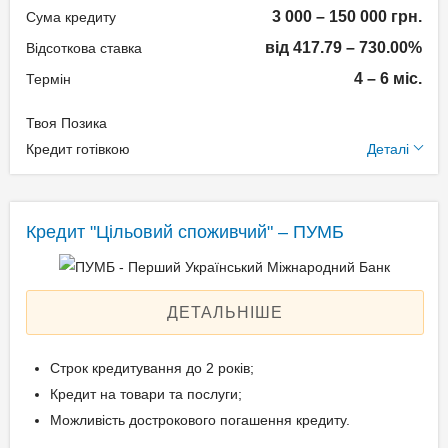
3 000 – 150 000 грн.
Сума кредиту
Способи погашення
від 417.79 – 730.00%
Відсоткова ставка
кредиту
4 – 6 міс.
Термін
В особистому кабінеті;
Твоя Позика
Додаткові умови
За допомогою інтернет-
Кредит готівкою
Деталі
банкінгу Вашого банку;
Одноразова комісія: 15%
Через платіжні термінали;
Щомісячна комісія: 0.00%
В касі будь-якого банку
Кредит "Цільовий споживчий" – ПУМБ
Застава: Без застави
України.
Спосіб погашення:
Aннуітет
ДЕТАЛЬНІШЕ
Документи та
Спосіб погашення:
підтвердження доходу
Класичний
Строк кредитування до 2 років;
Дострокове погашення:
Паспорт;
Кредит на товари та послуги;
Дострокове без штрафів
Ідентифікаційний номер;
Можливість дострокового погашення кредиту.
Без страхування