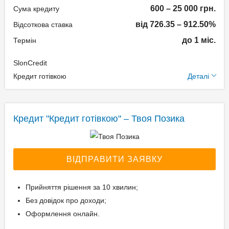
600 – 25 000 грн.
Сума кредиту
від 726.35 – 912.50%
Відсоткова ставка
до 1 міс.
Термін
SlonCredit
Додаткові умови
Кредит готівкою
Деталі
Застава: Без застави
Спосіб погашення:
Кредит "Кредит готівкою" – Твоя Позика
Aннуітет
Спосіб погашення:
Класичний
ВІДПРАВИТИ ЗАЯВКУ
Дострокове погашення:
Дострокове без штрафів
Прийняття рішення за 10 хвилин;
Без страхування
Без довідок про доходи;
Реальна процентна
Оформлення онлайн.
ставка: до 542068,32%