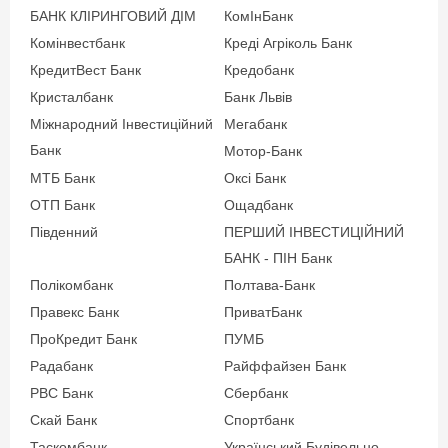
податків;
БАНК КЛІРИНГОВИЙ ДІМ
КомІнБанк
Реєстрація місця
Комінвестбанк
Креді Агріколь Банк
проживання на території
КредитВест Банк
Кредобанк
України (крім реєстрації
Кристалбанк
Банк Львів
на тимчасово окупованій
Міжнародний Інвестиційний
Мегабанк
території України);
Банк
Мотор-Банк
Витяг з реєстру
МТБ Банк
Оксі Банк
територіальної громади,
ОТП Банк
Ощадбанк
що підтверджує відомості
Південний
ПЕРШИЙ ІНВЕСТИЦІЙНИЙ
про місце проживання
БАНК - ПІН Банк
(перебування) особи або
Полікомбанк
Полтава-Банк
інший офіційний
Правекс Банк
ПриватБанк
документ, що відповідає
ПроКредит Банк
ПУМБ
вимогам законодавства;
Радабанк
Райффайзен Банк
Документ, що підтверджує
РВС Банк
Сбербанк
доходи (при сумі кредиту
Скай Банк
Спортбанк
від 50 000 грн.);
Таскомбанк
Український Будівельно-