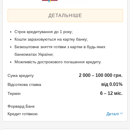
Дострокове погашення:
(якщо ліміт від 150 000
Дострокове без штрафів
грн.):
ДЕТАЛЬНІШЕ
Без страхування
для зарплатних
Реальна процентна
клієнтів банку –
Строк кредитування до 1 року;
ставка: 47,94-241,79%
довідка про доходи
Кошти зараховуються на картку банку;
або виписка з
Безкоштовне зняття готівки з картки в будь-яких
Способи погашення
зарплатного рахунку
банкоматах України;
кредиту
за останні 3 місяці;
Можливість дострокового погашення кредиту.
для інших осіб –
Через касу у відділеннях
довідка про доходи за
2 000 – 100 000 грн.
Сума кредиту
банку – без комісії;
останні 6 місяців;
від 0.01%
Відсоткова ставка
Через мобільний додаток
для пенсіонерів –
6 – 12 міс.
Термін
"TAS2U" – без комісії;
довідка з пенсійної
Через термінал
установи про розмір
Форвард Банк
самообслуговування
Додаткові умови
пенсії або виписка з
Кредит готівкою
Деталі
банку – без комісії;
рахунку, на який
Будь-яким безготівковим
Одноразова комісія: 0%
зараховується пенсія