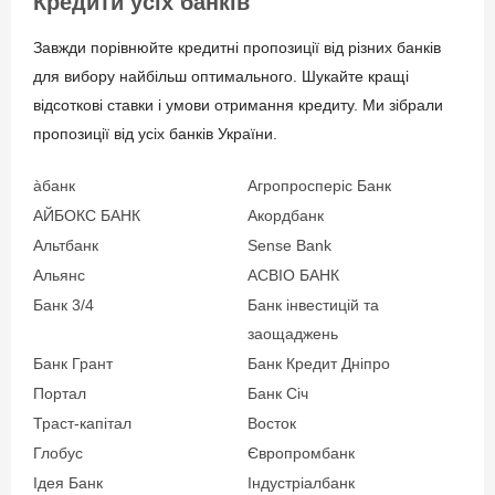
Кредити усіх банків
(мобільний додаток Sense
Інші документи на вимогу
SuperApp, сервіс "Sense-
Завжди порівнюйте кредитні пропозиції від різних банків
банку.
Погашення" на
для вибору найбільш оптимального. Шукайте кращі
офіційному сайті банку) –
відсоткові ставки і умови отримання кредиту. Ми зібрали
без комісії;
Вік позичальника
пропозиції від усіх банків України.
Термінали
самообслуговування
від 25 до 65
àбанк
Агропросперіс Банк
партнерів EasyPay, City24
АЙБОКС БАНК
Акордбанк
– 1,5%.
Альтбанк
Sense Bank
Альянс
АСВІО БАНК
Банк 3/4
Банк інвестицій та
Документи та
заощаджень
підтвердження доходу
Банк Грант
Банк Кредит Дніпро
Паспорт громадянина
Портал
Банк Січ
України або ID паспорт;
Траст-капітал
Восток
Реєстраційний номер
Глобус
Європромбанк
облікової картки платника
Ідея Банк
Індустріалбанк