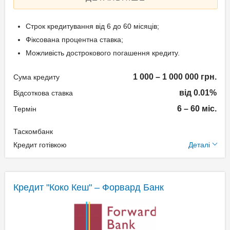
облікової картки платника
шляхом.
податків;
Строк кредитування від 6 до 60 місяців;
Інші документи на вимогу
Фіксована процентна ставка;
Документи та
банку.
Можливість дострокового погашення кредиту.
підтвердження доходу
1 000 – 1 000 000 грн.
Сума кредиту
Паспорт громадянина
Вік позичальника
від 0.01%
Відсоткова ставка
України;
6 – 60 міс.
від 18 до 70
Термін
Реєстраційний номер
облікової картки платника
Таскомбанк
податків;
Додаткові умови
Кредит готівкою
Деталі
Виписка з кредитного
рахунку, який
Одноразова комісія: 0% -
рефінансується або
6,9%
Кредит "Коко Кеш" – Форвард Банк
квитанції про оплату за
Застава: Без застави
кредитом;
Спосіб погашення:
Документи, що
Aннуітет
підтверджують доходи