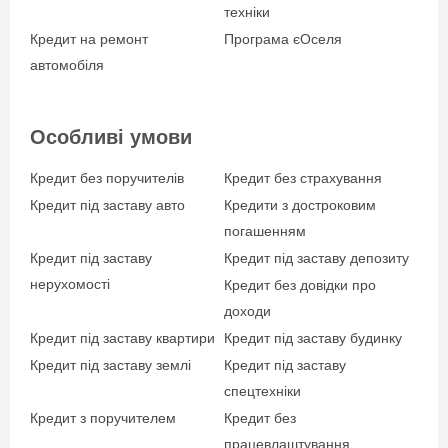
техніки
підприємців та
Кредит на ремонт
Програма єОселя
громадських
автомобіля
формувань;
офіційно займаються
підприємницькою
Особливі умови
діяльністю, зі стажем
роботи не менше 12
Кредит без поручителів
Кредит без страхування
місяців.
Кредит під заставу авто
Кредити з достроковим
погашенням
Кредит під заставу
Кредит під заставу депозиту
нерухомості
Кредит без довідки про
Вік позичальника
доходи
від 18
Кредит під заставу квартири
Кредит під заставу будинку
Кредит під заставу землі
Кредит під заставу
спецтехніки
Кредит з поручителем
Кредит без
працевлаштування