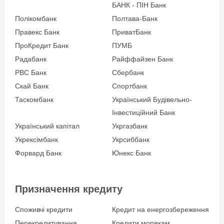
БАНК - ПІН Банк
Полікомбанк
Полтава-Банк
Правекс Банк
ПриватБанк
ПроКредит Банк
ПУМБ
Радабанк
Райффайзен Банк
РВС Банк
Сбербанк
Скай Банк
Спортбанк
Таскомбанк
Український Будівельно-
Інвестиційний Банк
Український капітал
Укргазбанк
Укрексімбанк
Укрсиббанк
Форвард Банк
Юнекс Банк
Призначення кредиту
Споживчі кредити
Кредит на енергозбереження
Перекредитування
Кредити морякам