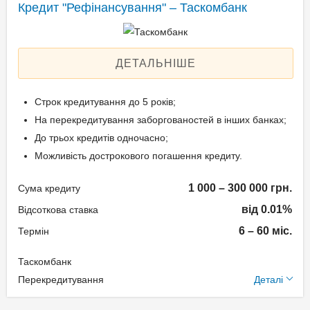
готівки;
кредитом.
Кредит "Рефінансування" – Таскомбанк
Щомісячна комісія: 4.00%
Через термінали
Застава: Без застави
самообслуговування
Вік позичальника
Спосіб погашення:
банку;
ДЕТАЛЬНІШЕ
Aннуітет
Через касу банку;
від 21 до 70
Дострокове погашення:
Готівкою у будь-якому
Строк кредитування до 5 років;
Дострокове без штрафів
відділенні Нової пошти;
На перекредитування заборгованостей в інших банках;
Без страхування
За допомогою інтернет-
До трьох кредитів одночасно;
Реальна процентна
банкінгу "UKRSIB online";
Можливість дострокового погашення кредиту.
ставка: 24,8-411,3%
Безготівковим шляхом
через термінали
1 000 – 300 000 грн.
Сума кредиту
самообслуговування або
Способи погашення
від 0.01%
Відсоткова ставка
відділення інших банків.
кредиту
6 – 60 міс.
Термін
Через банкомати з
Таскомбанк
Документи та
функцією прийому готівки
Додаткові умови
Перекредитування
Деталі
підтвердження доходу
(cash-in) – без комісії;
Одноразова комісія: 0%