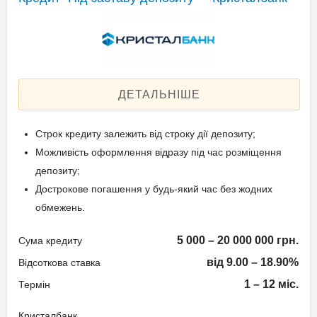
Застава: Депозит
працевлаштування;
обслуговування
Спосіб погашення:
Довідка про доходи за
(мобільний додаток Sense
Aннуітет
останні 6 місяців (при сумі
SuperApp, сервіс "Sense-
Спосіб погашення:
кредиту від 50 000 грн.);
Погашення" на
Класичний
Інші документи на вимогу
офіційному сайті банку) –
ДЕТАЛЬНІШЕ
Дострокове погашення:
банку.
без комісії;
Дострокове без штрафів
Термінали
Строк кредиту залежить від строку дії депозиту;
Без страхування
самообслуговування
Вік позичальника
Можливість оформлення відразу під час розміщення
Реальна процентна
партнерів EasyPay, City24
депозиту;
ставка: ≈17,13%
– 1,5%.
від 21 до 65
Дострокове погашення у будь-який час без жодних
обмежень.
Способи погашення
Документи та
кредиту
5 000 – 20 000 000 грн.
Сума кредиту
підтвердження доходу
від 9.00 – 18.90%
Відсоткова ставка
Через касу банку – без
Паспорт громадянина
1 – 12 міс.
Термін
комісії;
України або ID паспорт;
Через поточний рахунок
Реєстраційний номер
Кристалбанк