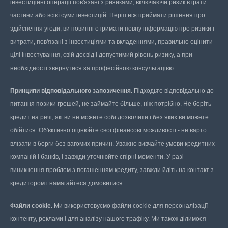
інвестиційні операції пов'язані з ризиками, включаючи ризик втрати
частини або всієї суми інвестицій. Перш ніж приймати рішення про
здійснення угоди, ви повинні отримати повну інформацію про ризики і
витрати, пов'язані з інвестиціями та вкладеннями, правильно оцінити
цілі інвестування, свій досвід і допустимий рівень ризику, а при
необхідності звернутися за професійною консультацією.
Принципи відповідального запозичення.
Підходьте відповідально до
питання позики грошей, не займайте більше, ніж потрібно. Не беріть
кредит на речі, які ви не можете собі дозволити і без яких ви можете
обійтися. Об'єктивно оцінюйте свої фінансові можливості - не варто
влізати в борги без вагомих причин. Уважно вивчайте умови кредитних
компаній і банків, і завжди уточнюйте спірні моменти. У разі
виникнення проблем з погашенням кредиту, завжди йдіть на контакт з
кредитором і намагайтеся домовитися.
Файли cookie.
Ми використовуємо файли cookie для персоналізації
контенту, реклами і для аналізу нашого трафіку. Ми також ділимося