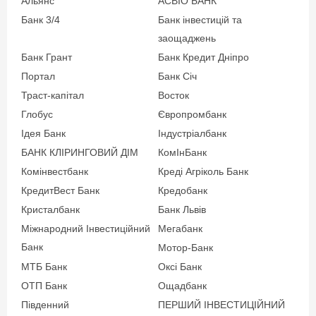
Альянс
АСВІО БАНК
юридичних осіб,
Паспорт громадянина
Банк 3/4
Банк інвестицій та
фізичних осіб-
України;
заощаджень
підприємців та
Реєстраційний номер
громадських
Банк Грант
Банк Кредит Дніпро
облікової картки платника
формувань;
Портал
Банк Січ
податку;
офіційно займаються
Траст-капітал
Восток
Інші документи на вимогу
підприємницькою
Глобус
Європромбанк
банку.
діяльністю, зі стажем
Ідея Банк
Індустріалбанк
роботи не менше 12
БАНК КЛІРИНГОВИЙ ДІМ
КомІнБанк
місяців.
Комінвестбанк
Креді Агріколь Банк
Вік позичальника
КредитВест Банк
Кредобанк
Кристалбанк
Банк Львів
від 21 до 69
Міжнародний Інвестиційний
Мегабанк
Вік позичальника
Банк
Мотор-Банк
від 18
МТБ Банк
Оксі Банк
ОТП Банк
Ощадбанк
Південний
ПЕРШИЙ ІНВЕСТИЦІЙНИЙ