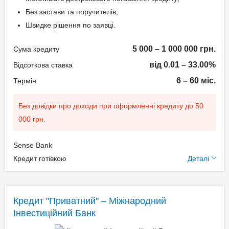
Страхування життя та
– згідно тарифів надавача
Без застави та поручителів;
здоров'я
послуги;
Швидке рішення по заявці.
Вік позичальника
Страхування від втрати
Через каси інших банків –
доходу
0,75% + комісія іншого
5 000 – 1 000 000 грн.
Сума кредиту
від 21 до 69
Реальна процентна
банку;
від 0.01 – 33.00%
Відсоткова ставка
ставка: 44,84-65,15%
Безготівковим переказом
6 – 60 міс.
Термін
з картки або рахунку будь-
якого банку України.
Способи погашення
Без довідки про доходи при оформленні кредиту до 50
кредиту
000 грн.
Документи та
Через відділення АТ
підтвердження доходу
Sense Bank
«ЮНЕКС БАНК» – без
Додаткові умови
Кредит готівкою
Деталі
комісії;
Паспорт громадянина
Через термінали
Одноразова комісія: 0%
України;
самообслуговування
Щомісячна комісія: 2.35%
Реєстраційного номера
Кредит "Приватний" – Міжнародний
Приватбанк, "City24",
Застава: Без застави
облікової картки платника
Інвестиційний Банк
"Easypay" – без комісії;
Спосіб погашення:
податків;