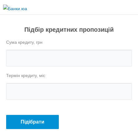
Перейти
до
основного
вмісту
Підбір кредитних пропозицій
Сума кредиту, грн
Термін кредиту, міс