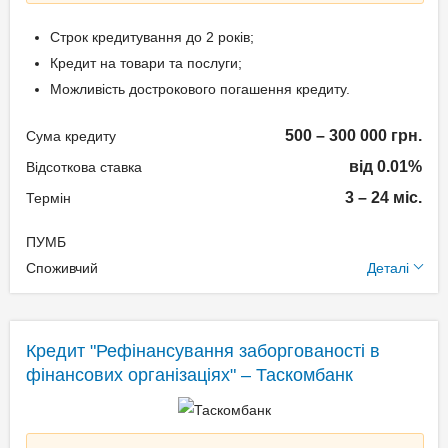
Дострокове без штрафів
Строк кредитування до 2 років;
Без страхування
Кредит на товари та послуги;
Реальна процентна
Можливість дострокового погашення кредиту.
ставка: до 542068,32%
500 – 300 000 грн.
Сума кредиту
Способи погашення
від 0.01%
Відсоткова ставка
кредиту
3 – 24 міс.
Термін
В особистому кабінеті;
ПУМБ
За допомогою інтернет-
Додаткові умови
Споживчий
Деталі
банкінгу Вашого банку;
Одноразова комісія: до
Через платіжні термінали;
17,65% + 499 грн.
В касі будь-якого банку
Кредит "Рефінансування заборгованості в
Щомісячна комісія: 3.50%
України.
фінансових організаціях" – Таскомбанк
Застава: Без застави
Спосіб погашення:
Документи та
Aннуітет