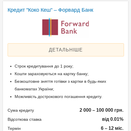
довідка з пенсійної
Через мобільний додаток
Документи та
установи про розмір
Кредит "Коко Кеш" – Форвард Банк
"TAS2U" – без комісії;
підтвердження доходу
пенсії або виписка з
Через термінал
рахунку, на який
самообслуговування
Паспорт громадянина
зараховується пенсія
банку – без комісії;
України;
за останні 6 місяців;
Будь-яким безготівковим
Реєстраційний номер
для ФОП:
шляхом.
облікової картки платника
ДЕТАЛЬНІШЕ
виписка з банку за
податків;
останні 6 місяців;
Інші документи на вимогу
Строк кредитування до 1 року;
Документи та
на спрощеній
банку.
Кошти зараховуються на картку банку;
підтвердження доходу
системі
Безкоштовне зняття готівки з картки в будь-яких
оподаткування –
Паспорт громадянина
банкоматах України;
Вік позичальника
податкова
України;
Можливість дострокового погашення кредиту.
декларація за
Реєстраційний номер
від 18 до 70
останній звітній рік
2 000 – 100 000 грн.
Сума кредиту
облікової картки платника
або останні 4
від 0.01%
податків;
Відсоткова ставка
квартали;
Документи, що
6 – 12 міс.
Термін
на загальній