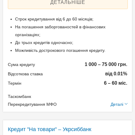
ДЕТАЛЬНІШЕ
підтвердження доходу
Дострокове погашення:
Дострокове без штрафів
Паспорт;
Строк кредитування від 6 до 60 місяців;
Без страхування
Ідентифікаційний номер;
На погашення заборгованостей в фінансових
Реальна процентна
організаціях;
ставка: 0,17-405,57%
До трьох кредитів одночасно;
Вік позичальника
Можливість дострокового погашення кредиту.
Способи погашення
від 18 до 65
1 000 – 75 000 грн.
Сума кредиту
кредиту
від 0.01%
Відсоткова ставка
У банкоматах банку із
6 – 60 міс.
Термін
функцією прийому готівки
– без комісії;
Таскомбанк
Додаткові умови
У платіжних терміналах
Перекредитування МФО
Деталі
ПУМБ – без комісії;
Одноразова комісія: 0%
Через каси банку:
Щомісячна комісія: 3.90%
до 10 000 грн. за
Кредит "На товари" – Укрсиббанк
Застава: Без застави
операцію – 1% (мін.