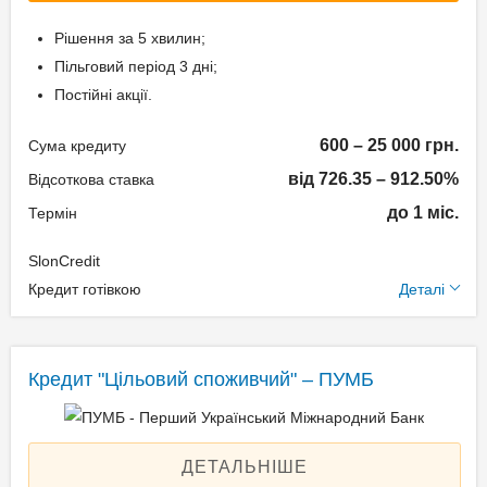
Рішення за 5 хвилин;
Пільговий період 3 дні;
Постійні акції.
600 – 25 000 грн.
Сума кредиту
від 726.35 – 912.50%
Відсоткова ставка
до 1 міс.
Термін
SlonCredit
Додаткові умови
Кредит готівкою
Деталі
Застава: Без застави
Спосіб погашення:
Кредит "Цільовий споживчий" – ПУМБ
Aннуітет
Спосіб погашення:
Класичний
ДЕТАЛЬНІШЕ
Дострокове погашення: