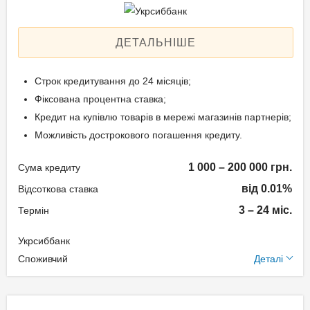
Спосіб погашення:
20 грн.);
Aннуітет
понад 10 000 грн. за
ДЕТАЛЬНІШЕ
Дострокове погашення:
операцію – без комісії;
Дострокове без штрафів
Строк кредитування до 24 місяців;
Без страхування
За допомогою мобільного
Фіксована процентна ставка;
Реальна процентна
застосунку або інтернет-
Кредит на купівлю товарів в мережі магазинів партнерів;
ставка: 84,12-154,17%
банкінгу "ПУМБ Online" –
Можливість дострокового погашення кредиту.
без комісії;
Через термінали
1 000 – 200 000 грн.
Способи погашення
Сума кредиту
самообслуговування
кредиту
від 0.01%
Відсоткова ставка
Easypay, City24 – без
3 – 24 міс.
Термін
комісії;
Через касу у відділеннях
Через відділення інших
банку – без комісії;
Укрсиббанк
банків за реквізитами.
Через мобільний додаток
Додаткові умови
Споживчий
Деталі
"TAS2U" – без комісії;
Одноразова комісія: 0-
Через термінал
Документи та
12,5%
самообслуговування