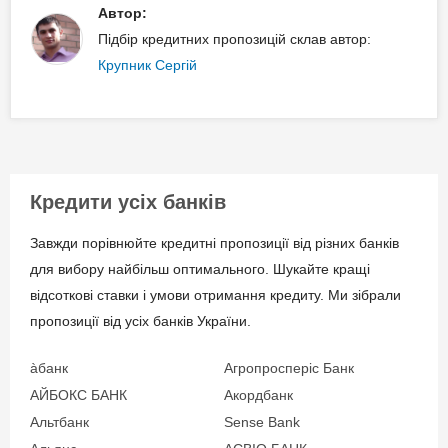
Автор:
від 50 000 грн.);
Через касу банку – без
Вік позичальника
Підбір кредитних пропозицій склав автор:
Стаж роботи на
комісії;
Крупник Сергій
останньому місці:
Через систему
від 21
3 місяці – за умови,
дистанційного
що загальний
обслуговування "My
трудовий стаж клієнта
CRYSTALBANK" – без
становить менше ніж 5
комісії;
років;
Кредити усіх банків
Безготівковим
0 місяців – за умови,
перерахуванням з інших
Завжди порівнюйте кредитні пропозиції від різних банків
що загальний
банківських установ за
для вибору найбільш оптимального. Шукайте кращі
трудовий стаж клієнта
реквізитами договору на
відсоткові ставки і умови отримання кредиту. Ми зібрали
становить 5 років та
рахунки погашення
пропозиції від усіх банків України.
більше;
кредитної заборгованості.
àбанк
Агропросперіс Банк
Для ФОП:
АЙБОКС БАНК
Акордбанк
витяг з Єдиного
Документи та
Альтбанк
Sense Bank
державного реєстру
підтвердження доходу