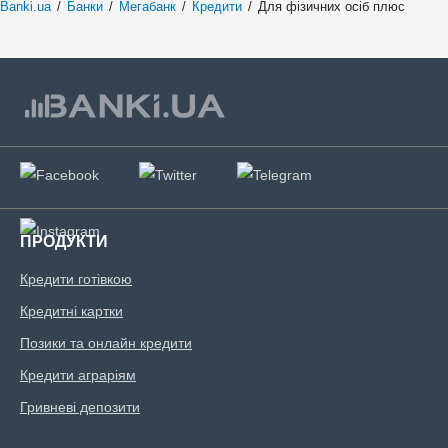
Banki.ua
/
Банки
/
Мегабанк
/
Кредити
/
Для фізичних осіб плюс
Документи та
підтвердження доходу
Паспорт;
Ідентифікаційний номер.
Вік позичальника
ПРОДУКТИ
від 18 до 75
Кредити готівкою
Кредитні картки
Позики та онлайн кредити
Кредити аграріям
Гривневі депозити