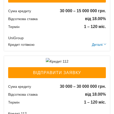
Класичний
Дострокове погашення:
30 000 – 15 000 000 грн.
Сума кредиту
Дострокове без штрафів
від 18.00%
Відсоткова ставка
Без страхування
1 – 120 міс.
Термін
UniGroup
Способи погашення
Додаткові умови
Кредит готівкою
Деталі
кредиту
Одноразова комісія:
В особистому кабінеті;
Послуги нотаріуса:
За допомогою інтернет-
договір іпотеки - 0,1% від
банкінгу Вашого банку;
ВІДПРАВИТИ ЗАЯВКУ
вартості застави, договір
Через платіжні
позики - 1% від суми
термінали;
30 000 – 30 000 000 грн.
Сума кредиту
позики
В касі будь-якого банку
від 18.00%
Відсоткова ставка
Щомісячна комісія:
України.
0.00%
1 – 120 міс.
Термін
Застава: Нерухомість
Кредит 112