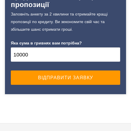
Без страхування
пропозиції
Спосіб погашення:
Aннуітет
від 18 до 75
Заповніть анкету за 2 хвилини та отримайте кращі
Спосіб погашення:
пропозиції по кредиту. Ви зекономите свій час та
Документи та
Класичний
збільшите шанс отримати гроші.
підтвердження доходу
Дострокове погашення:
Яка сума в гривнях вам потрібна?
Дострокове без штрафів
Паспорт;
Без страхування
Ідентифікаційний номер;
Документи на
нерухомість.
Способи погашення
кредиту
Вік позичальника
В особистому кабінеті;
За допомогою інтернет-
від 18 до 75
банкінгу Вашого банку;
В касі будь-якого банку
України.