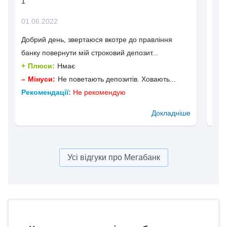
1
1
01.06.2022
22.
Добрий день, звертаюся вкотре до правління
Чер
банку повернути мій строковий депозит...
родс
Плюси:
Нмає
П
Мінуси:
Не поветають депозитів. Ховають...
М
Рекомендації:
Не рекомендую
Рек
Докладніше
Усі відгуки про Мегабанк