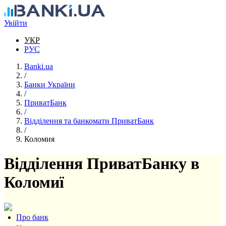
Перейти до основного вмісту
Увійти
УКР
РУС
Banki.ua
/
Банки України
/
ПриватБанк
/
Відділення та банкомати ПриватБанк
/
Коломия
Відділення ПриватБанку в
Коломиї
Про банк