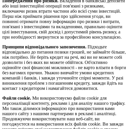
Попередження про ризики.
Вкладення в банківські депозити
або інші інвестиційні операції пов'язані з ризиками,
включаючи ризик втрати частини або всієї суми інвестицій.
Перш ніж приймати рішення про здійснення угоди, ви
повинні отримати повну інформацію про ризики і витрати,
пов'язані з інвестиціями та вкладеннями, правильно оцінити
цілі інвестування, свій досвід і допустимий рівень ризику, а
при необхідності звернутися за професійною консультацією.
Принципи відповідального запозичення.
Підходьте
відповідально до питання позики грошей, не займайте більше,
ніж потрібно. Не беріть кредит на речі, які ви не можете собі
дозволити і без яких ви можете обійтися. Об'єктивно
оцінюйте свої фінансові можливості - не варто влізати в борги
без вагомих причин. Уважно вивчайте умови кредитних
компаній і банків, і завжди уточнюйте спірні моменти. У разі
виникнення проблем з погашенням кредиту, завжди йдіть на
контакт з кредитором і намагайтеся домовитися.
Файли cookie.
Ми використовуємо файли cookie для
персоналізації контенту, реклами і для аналізу нашого трафіку.
Ми також ділимося інформацією про використання вами
нашого сайту з нашими партнерами в рекламі і аналітиці.
Продовжуючи використовувати наш веб-сайт, ви
погоджуєтеся на використання всіх файлів cookie. Ви завжди