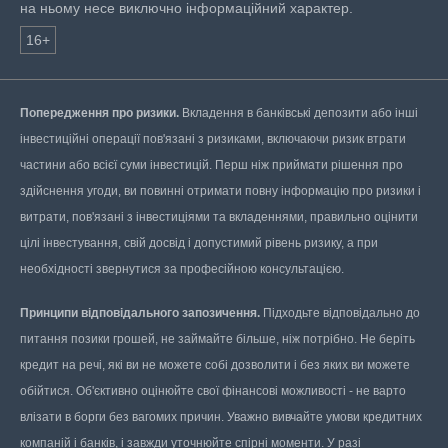
на ньому несе виключно інформаційний характер.
16+
Попередження про ризики.
Вкладення в банківські депозити або інші
інвестиційні операції пов'язані з ризиками, включаючи ризик втрати
частини або всієї суми інвестицій. Перш ніж приймати рішення про
здійснення угоди, ви повинні отримати повну інформацію про ризики і
витрати, пов'язані з інвестиціями та вкладеннями, правильно оцінити
цілі інвестування, свій досвід і допустимий рівень ризику, а при
необхідності звернутися за професійною консультацією.
Принципи відповідального запозичення.
Підходьте відповідально до
питання позики грошей, не займайте більше, ніж потрібно. Не беріть
кредит на речі, які ви не можете собі дозволити і без яких ви можете
обійтися. Об'єктивно оцінюйте свої фінансові можливості - не варто
влізати в борги без вагомих причин. Уважно вивчайте умови кредитних
компаній і банків, і завжди уточнюйте спірні моменти. У разі