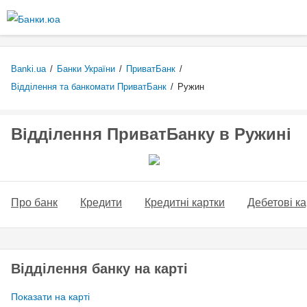
Перейти
до
основного
вмісту
Banki.ua
/
Банки України
/
ПриватБанк
/
Відділення та банкомати ПриватБанк
/
Ружин
Відділення ПриватБанку в Ружині
Про банк
Кредити
Кредитні картки
Дебетові ка
Відділення банку на карті
Показати на карті