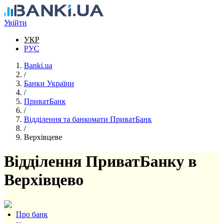
Перейти до основного вмісту
Увійти
УКР
РУС
Banki.ua
/
Банки України
/
ПриватБанк
/
Відділення та банкомати ПриватБанк
/
Верхівцеве
Відділення ПриватБанку в
Верхівцево
Про банк