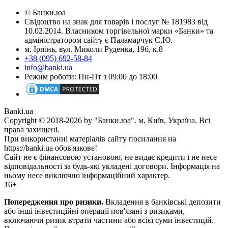
© Банки.юа
Свідоцтво на знак для товарів і послуг № 181983 від
10.02.2014. Власником торгівельної марки «Банки» та
адміністратором сайту є Паламарчук С.Ю.
м. Ірпінь, вул. Миколи Руденка, 19б, к.8
+38 (095) 692-58-84
info@banki.ua
Режим роботи: Пн-Пт з 09:00 до 18:00
Banki.ua
Copyright © 2018-2026 by "Банки.юа". м. Київ, Україна. Всі
права захищені.
При використанні матеріалів сайту посилання на
https://banki.ua обов'язкове!
Сайт не є фінансовою установою, не видає кредити і не несе
відповідальності за будь-які укладені договори. Інформація на
ньому несе виключно інформаційний характер.
16+
Попередження про ризики.
Вкладення в банківські депозити
або інші інвестиційні операції пов'язані з ризиками,
включаючи ризик втрати частини або всієї суми інвестицій.