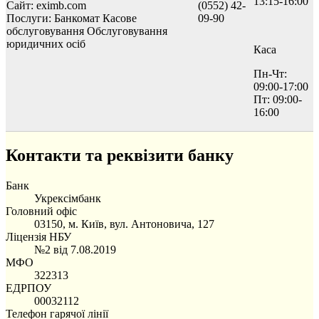
13:15-16:00
Сайт: eximb.com
(0552) 42-
Послуги:
Банкомат
Касове
09-90
обслуговування
Обслуговування
юридичних осіб
Каса
Пн-Чт:
09:00-17:00
Пт: 09:00-
16:00
Контакти та реквізити банку
Банк
Укрексімбанк
Головний офіс
03150, м. Київ, вул. Антоновича, 127
Ліцензія НБУ
№2 від 7.08.2019
МФО
322313
ЕДРПОУ
00032112
Телефон гарячої лінії