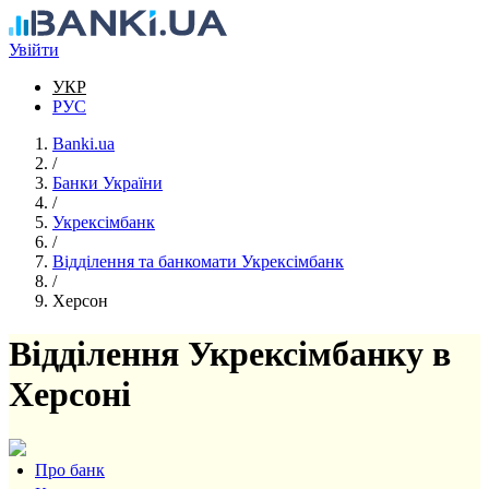
Перейти до основного вмісту
Увійти
УКР
РУС
Banki.ua
/
Банки України
/
Укрексімбанк
/
Відділення та банкомати Укрексімбанк
/
Херсон
Відділення Укрексімбанку в
Херсоні
Про банк