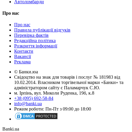
Автоломбарди
Про нас
Про нас
Правила публікації відгуків
Перевірка фактів
Редакційна політика
Розкриття інформації
Контакти
Вакансії
Реклама
© Банки.юа
Свідоцтво на знак для товарів і послуг № 181983 від
10.02.2014. Власником торгівельної марки «Банки» та
адміністратором сайту є Паламарчук С.Ю.
м. Ірпінь, вул. Миколи Руденка, 19б, к.8
+38 (095) 692-58-84
info@banki.ua
Режим роботи: Пн-Пт з 09:00 до 18:00
Banki.ua