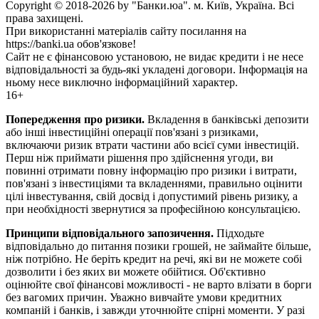
Copyright © 2018-2026 by "Банки.юа". м. Київ, Україна. Всі
права захищені.
При використанні матеріалів сайту посилання на
https://banki.ua обов'язкове!
Сайт не є фінансовою установою, не видає кредити і не несе
відповідальності за будь-які укладені договори. Інформація на
ньому несе виключно інформаційний характер.
16+
Попередження про ризики.
Вкладення в банківські депозити
або інші інвестиційні операції пов'язані з ризиками,
включаючи ризик втрати частини або всієї суми інвестицій.
Перш ніж приймати рішення про здійснення угоди, ви
повинні отримати повну інформацію про ризики і витрати,
пов'язані з інвестиціями та вкладеннями, правильно оцінити
цілі інвестування, свій досвід і допустимий рівень ризику, а
при необхідності звернутися за професійною консультацією.
Принципи відповідального запозичення.
Підходьте
відповідально до питання позики грошей, не займайте більше,
ніж потрібно. Не беріть кредит на речі, які ви не можете собі
дозволити і без яких ви можете обійтися. Об'єктивно
оцінюйте свої фінансові можливості - не варто влізати в борги
без вагомих причин. Уважно вивчайте умови кредитних
компаній і банків, і завжди уточнюйте спірні моменти. У разі