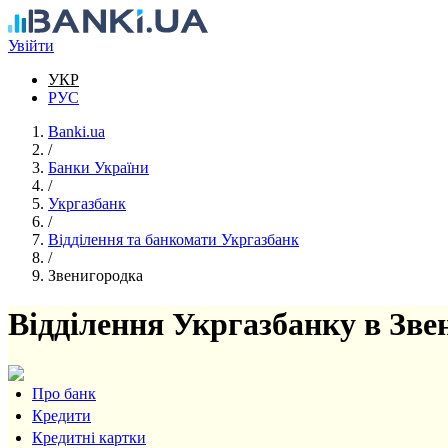
Перейти до основного вмісту
Увійти
УКР
РУС
Banki.ua
/
Банки України
/
Укргазбанк
/
Відділення та банкомати Укргазбанк
/
Звенигородка
Відділення Укргазбанку в Зве
Про банк
Кредити
Кредитні картки