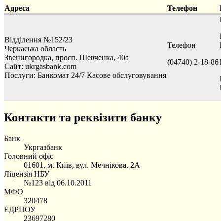
Адреса
Телефон
Відділення №152/23
Телефон
Черкаська область
Звенигородка, просп. Шевченка, 40а
(04740) 2-18-86
Сайт: ukrgasbank.com
Послуги:
Банкомат 24/7
Касове обслуговування
Контакти та реквізити банку
Банк
Укргазбанк
Головний офіс
01601, м. Київ, вул. Мечнікова, 2А
Ліцензія НБУ
№123 від 06.10.2011
МФО
320478
ЕДРПОУ
23697280