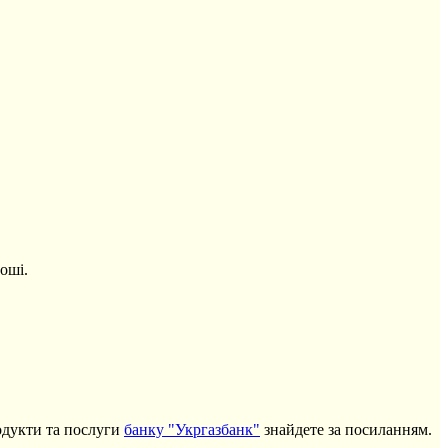
оші.
родукти та послуги
банку "Укргазбанк"
знайдете за посиланням.