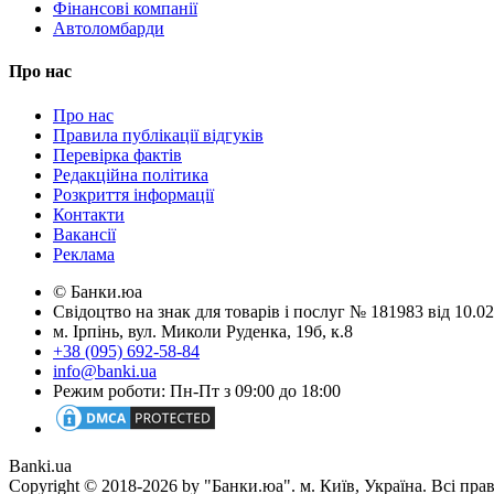
Фінансові компанії
Автоломбарди
Про нас
Про нас
Правила публікації відгуків
Перевірка фактів
Редакційна політика
Розкриття інформації
Контакти
Вакансії
Реклама
© Банки.юа
Свідоцтво на знак для товарів і послуг № 181983 від 10.
м. Ірпінь, вул. Миколи Руденка, 19б, к.8
+38 (095) 692-58-84
info@banki.ua
Режим роботи: Пн-Пт з 09:00 до 18:00
Banki.ua
Copyright © 2018-2026 by "Банки.юа". м. Київ, Україна. Всі пра