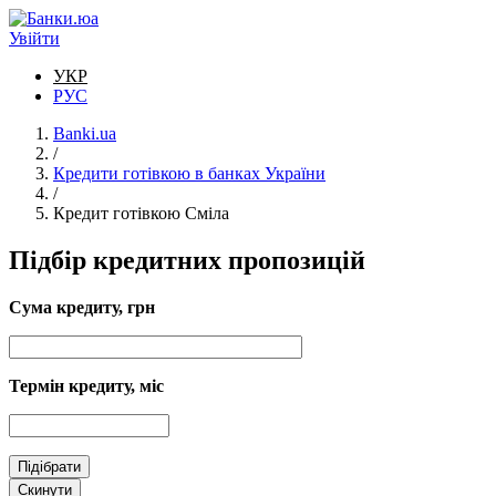
Перейти до основного вмісту
Увійти
УКР
РУС
Banki.ua
/
Кредити готівкою в банках України
/
Кредит готівкою Сміла
Підбір кредитних пропозицій
Сума кредиту, грн
Термін кредиту, міс