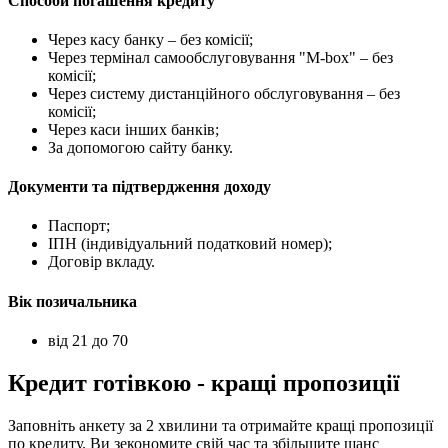
Способи погашення кредиту
Через касу банку – без комісії;
Через термінал самообслуговування "М-box" – без
комісії;
Через систему дистанційного обслуговування – без
комісії;
Через каси інших банків;
За допомогою сайту банку.
Документи та підтвердження доходу
Паспорт;
ІПН (індивідуальний податковий номер);
Договір вкладу.
Вік позичальника
від 21 до 70
Кредит готівкою - кращі пропозиції
Заповніть анкету за 2 хвилини та отримайте кращі пропозиції
по кредиту. Ви зекономите свій час та збільшите шанс