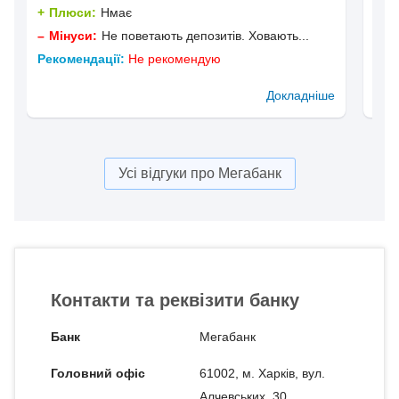
Плюси:
Нмає
П
Мінуси:
Не поветають депозитів. Ховають...
М
Рекомендації:
Не рекомендую
Рек
Докладніше
Усі відгуки про Мегабанк
Контакти та реквізити банку
Банк
Мегабанк
Головний офіс
61002, м. Харкiв, вул.
Алчевських, 30