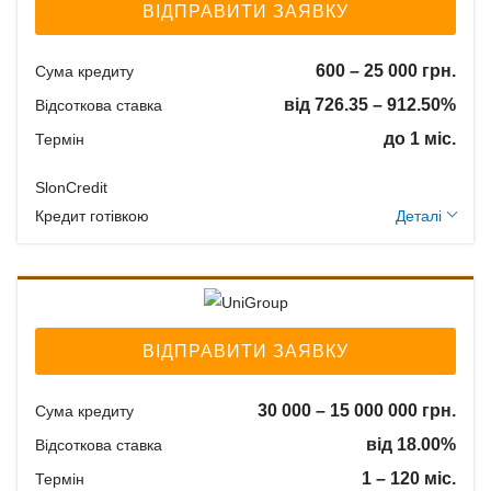
ВІДПРАВИТИ ЗАЯВКУ
600 – 25 000 грн.
Сума кредиту
від 726.35 – 912.50%
Відсоткова ставка
до 1 міс.
Термін
SlonCredit
Додаткові умови
Кредит готівкою
Деталі
Застава: Без застави
Спосіб погашення:
Aннуітет
Спосіб погашення:
ВІДПРАВИТИ ЗАЯВКУ
Класичний
Дострокове погашення:
30 000 – 15 000 000 грн.
Сума кредиту
Дострокове без штрафів
від 18.00%
Відсоткова ставка
Без страхування
1 – 120 міс.
Термін