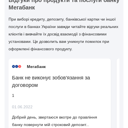
Відгуки про продукти та послуги банку
Мегабанк
При виборі кредиту, депозиту, банківської картки чи іншої
послуги в банках України завжди читайте відгуки реальних
клієнтів і вивчайте їх досвід взаємодії з фінансовими
установами. Це дозволить вам уникнути помилок при
оформлені фінансового продукту.
Мегабанк
Банк не виконує зобов'язання за
кр
договором
те
1
1
01.06.2022
22.
Добрий день, звертаюся вкотре до правління
Чер
банку повернути мій строковий депозит...
родс