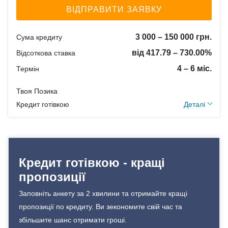
договір іпотеки - 0,1% від
Дострокове без штрафів
ВІДПРАВИТИ ЗАЯВКУ
вартості застави, договір
Без страхування
позики - 1% від суми
Вік позичальника
3 000 – 150 000 грн.
Сума кредиту
позики
від 417.79 – 730.00%
Відсоткова ставка
від 18 до 65
Щомісячна комісія:
Документи та
0.00%
4 – 6 міс.
Термін
підтвердження доходу
Застава: Нерухомість
Твоя Позика
Спосіб погашення:
Паспорт;
Додаткові умови
Кредит готівкою
Деталі
Aннуітет
Ідентифікаційний номер;
Спосіб погашення:
Документи на
Одноразова комісія: 15%
Класичний
нерухомість.
Щомісячна комісія:
Дострокове погашення:
0.00%
Кредит готівкою - кращі
Дострокове без штрафів
Застава: Без застави
Вік позичальника
Без страхування
пропозиції
Спосіб погашення:
Aннуітет
від 18 до 75
Заповніть анкету за 2 хвилини та отримайте кращі
Спосіб погашення:
пропозиції по кредиту. Ви зекономите свій час та
Документи та
Класичний
збільшите шанс отримати гроші.
підтвердження доходу