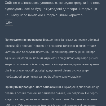
Сайт не є фінансовою установою, не видає кредити і не несе
відповідальності за будь-які укладені договори. Інформація
на ньому несе виключно інформаційний характер.
16+
Попередження про ризики.
Вкладення в банківські депозити або інші
інвестиційні операції пов'язані з ризиками, включаючи ризик втрати
частини або всієї суми інвестицій. Перш ніж приймати рішення про
здійснення угоди, ви повинні отримати повну інформацію про ризики і
витрати, пов'язані з інвестиціями та вкладеннями, правильно оцінити
цілі інвестування, свій досвід і допустимий рівень ризику, а при
необхідності звернутися за професійною консультацією.
Принципи відповідального запозичення.
Підходьте відповідально до
питання позики грошей, не займайте більше, ніж потрібно. Не беріть
кредит на речі, які ви не можете собі дозволити і без яких ви можете
обійтися. Об'єктивно оцінюйте свої фінансові можливості - не варто