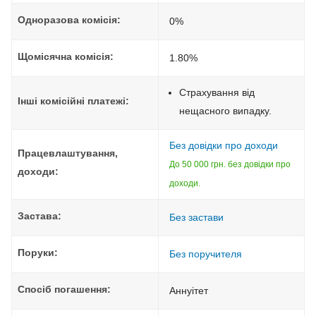
Одноразова комісія:
0%
Щомісячна комісія:
1.80%
Страхування від
Інші комісійні платежі:
нещасного випадку.
Без довідки про доходи
Працевлаштування,
До 50 000 грн. без довідки про
доходи:
доходи.
Застава:
Без застави
Поруки:
Без поручителя
Спосіб погашення:
Aннуітет