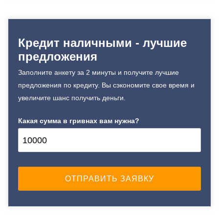
Документы на
Досрочное погашение:
недвижимость.
Единоразовая комиссия:
Досрочное без штрафов
15%
Без страхования
Кредит наличными - лучшие
Ежемесячная комиссия:
Возраст заемщика
предложения
0.00%
от 18 до 75
Документы и
Залог: Без залога
Заполните анкету за 2 минуты и получите лучшие
подтверждения дохода
Способ погашения:
предложения по кредиту. Вы сэкономите свое время и
Aннуитет
увеличите шанс получить деньги.
Паспорт;
Способ погашения:
Идентификационный
Какая сумма в гривнах вам нужна?
Классический
номер;
Досрочное погашение:
Документы на
Досрочное без штрафов
недвижимость.
Без страхования
Возраст заемщика
Способы погашения
кредита
от 18 до 75