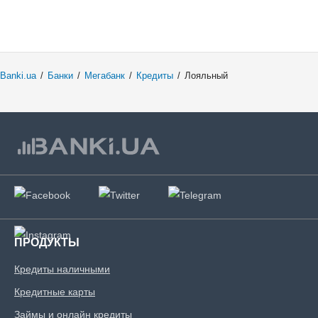
В личном кабинете;
С помощью интернет-
банкинга Вашего банка;
В кассе любого банка
Banki.ua
/
Банки
/
Мегабанк
/
Кредиты
/
Лояльный
Украины.
Документы и
подтверждения дохода
Паспорт;
Идентификационный
номер.
ПРОДУКТЫ
Кредиты наличными
Возраст заемщика
Кредитные карты
от 18 до 75
Займы и онлайн кредиты