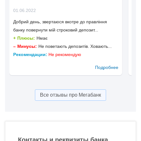
01.06.2022
22.
Добрий день, звертаюся вкотре до правління
Чер
банку повернути мій строковий депозит...
родс
Плюсы:
Нмає
П
Минусы:
Не поветають депозитів. Ховають...
М
Рекомендации:
Не рекомендую
Рек
Подробнее
Все отзывы про Мегабанк
Контакты и реквизиты банка