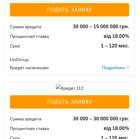
Способ погашения:
Aннуитет
ПОДАТЬ ЗАЯВКУ
Способ погашения:
Классический
30 000 – 15 000 000 грн.
Сумма кредита
Досрочное погашение:
від 18.00%
Процентная ставка
Досрочное без штрафов
1 – 120 мес.
Срок
Без страхования
UniGroup
Дополнительные
Кредит наличными
Подробнее
Способы погашения
условия
кредита
Единоразовая комиссия:
В личном кабинете;
Услуги нотариуса:
С помощью интернет-
ПОДАТЬ ЗАЯВКУ
договор ипотеки - 0,1%
банкинга Вашего банка;
от стоимости залога,
Через платежные
30 000 – 30 000 000 грн.
Сумма кредита
договор займа - 1% от
терминалы;
від 18.00%
Процентная ставка
суммы займа
В кассе любого банка
Ежемесячная комиссия:
1 – 120 мес.
Срок