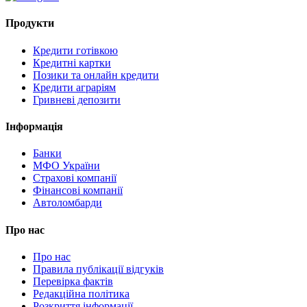
Продукти
Кредити готівкою
Кредитні картки
Позики та онлайн кредити
Кредити аграріям
Гривневі депозити
Інформація
Банки
МФО України
Страхові компанії
Фінансові компанії
Автоломбарди
Про нас
Про нас
Правила публікації відгуків
Перевірка фактів
Редакційна політика
Розкриття інформації