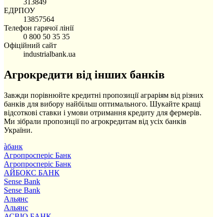
313849
ЕДРПОУ
13857564
Телефон гарячої лінії
0 800 50 35 35
Офіційний сайт
industrialbank.ua
Агрокредити від інших банків
Завжди порівнюйте кредитні пропозиції аграріям від різних
банків для вибору найбільш оптимального. Шукайте кращі
відсоткові ставки і умови отримання кредиту для фермерів.
Ми зібрали пропозиції по агрокредитам від усіх банків
України.
àбанк
Агропросперіс Банк
Агропросперіс Банк
АЙБОКС БАНК
Sense Bank
Sense Bank
Альянс
Альянс
АСВІО БАНК