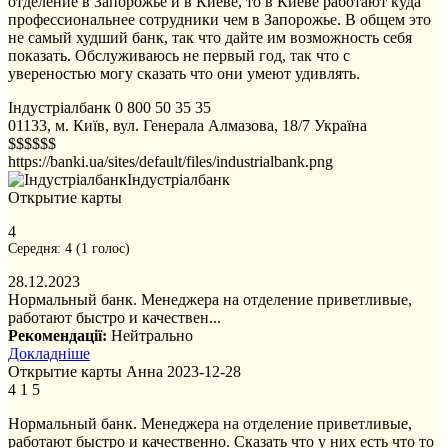
отделение в Запорожье и в Киеве, то в Киеве работают куда
профессиональнее сотрудники чем в Запорожье. В общем это
не самый худший банк, так что дайте им возможность себя
показать. Обслуживаюсь не первый год, так что с
увереностью могу сказать что они умеют удивлять.
Індустріалбанк
0 800 50 35 35
01133, м. Київ, вул. Генерала Алмазова, 18/7
Україна
$$$$$$
https://banki.ua/sites/default/files/industrialbank.png
Індустріалбанк
Открытие карты
4
Середня:
4
(
1
голос)
28.12.2023
Нормальный банк. Менеджера на отделение приветливые,
работают быстро и качествен...
Рекомендації:
Нейтрально
Докладніше
Открытие карты
Анна
2023-12-28
4
1
5
Нормальный банк. Менеджера на отделение приветливые,
работают быстро и качественно. Сказать что у них есть что то