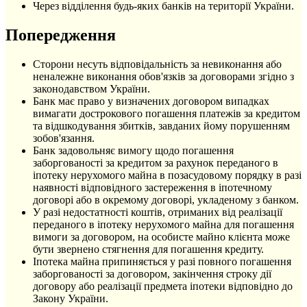
Через відділення будь-яких банків на території України.
Попередження
Сторони несуть відповідальність за невиконання або
неналежне виконання обов'язків за договорами згідно з
законодавством України.
Банк має право у визначених договором випадках
вимагати дострокового погашення платежів за кредитом
та відшкодування збитків, завданих йому порушенням
зобов'язання.
Банк задовольняє вимогу щодо погашення
заборгованості за кредитом за рахунок переданого в
іпотеку нерухомого майна в позасудовому порядку в разі
наявності відповідного застереження в іпотечному
договорі або в окремому договорі, укладеному з банком.
У разі недостатності коштів, отриманих від реалізації
переданого в іпотеку нерухомого майна для погашення
вимоги за договором, на особисте майно клієнта може
бути звернено стягнення для погашення кредиту.
Іпотека майна припиняється у разі повного погашення
заборгованості за договором, закінчення строку дії
договору або реалізації предмета іпотеки відповідно до
Закону України.