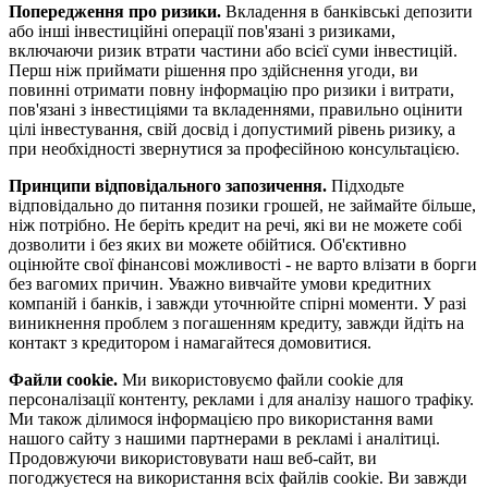
Попередження про ризики.
Вкладення в банківські депозити
або інші інвестиційні операції пов'язані з ризиками,
включаючи ризик втрати частини або всієї суми інвестицій.
Перш ніж приймати рішення про здійснення угоди, ви
повинні отримати повну інформацію про ризики і витрати,
пов'язані з інвестиціями та вкладеннями, правильно оцінити
цілі інвестування, свій досвід і допустимий рівень ризику, а
при необхідності звернутися за професійною консультацією.
Принципи відповідального запозичення.
Підходьте
відповідально до питання позики грошей, не займайте більше,
ніж потрібно. Не беріть кредит на речі, які ви не можете собі
дозволити і без яких ви можете обійтися. Об'єктивно
оцінюйте свої фінансові можливості - не варто влізати в борги
без вагомих причин. Уважно вивчайте умови кредитних
компаній і банків, і завжди уточнюйте спірні моменти. У разі
виникнення проблем з погашенням кредиту, завжди йдіть на
контакт з кредитором і намагайтеся домовитися.
Файли cookie.
Ми використовуємо файли cookie для
персоналізації контенту, реклами і для аналізу нашого трафіку.
Ми також ділимося інформацією про використання вами
нашого сайту з нашими партнерами в рекламі і аналітиці.
Продовжуючи використовувати наш веб-сайт, ви
погоджуєтеся на використання всіх файлів cookie. Ви завжди