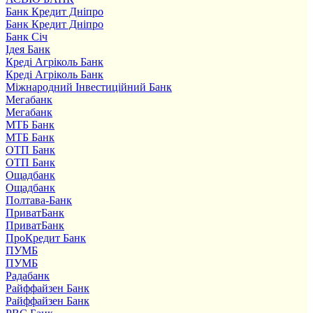
Банк Кредит Дніпро
Банк Кредит Дніпро
Банк Січ
Ідея Банк
Креді Агріколь Банк
Креді Агріколь Банк
Міжнародний Інвестиційний Банк
Мегабанк
Мегабанк
МТБ Банк
МТБ Банк
ОТП Банк
ОТП Банк
Ощадбанк
Ощадбанк
Полтава-Банк
ПриватБанк
ПриватБанк
ПроКредит Банк
ПУМБ
ПУМБ
Радабанк
Райффайзен Банк
Райффайзен Банк