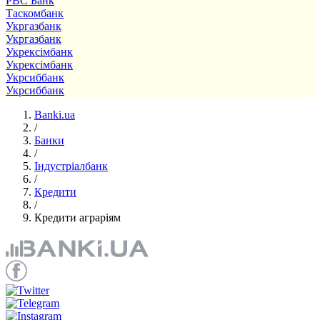
РВС Банк
Таскомбанк
Укргазбанк
Укргазбанк
Укрексімбанк
Укрексімбанк
Укрсиббанк
Укрсиббанк
Banki.ua
/
Банки
/
Індустріалбанк
/
Кредити
/
Кредити аграріям