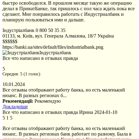
быстро освободился. В прошлом месяце такую же операцию
делал в ПриватБанке, так пришлось с пол часа ждать пока все
сделают. Мне понравилось работать с Индустриалбанк и
планирую пользоваться ими и дальше.
Індустріалбанк
0 800 50 35 35
01133, м. Київ, вул. Генерала Алмазова, 18/7
Україна
$$$$$$
https://banki.ua/sites/default/files/industrialbank.png
Індустріалбанк
Все что написано в отзывах правда
5
Середня:
5
(
1
голос)
10.01.2024
Все отзывы отображают работу банка, но есть маленький
нюанс. В разных регионах б...
Рекомендації:
Рекомендую
Докладніше
Все что написано в отзывах правда
Ирина
2024-01-10
5
1
5
Все отзывы отображают работу банка, но есть маленький
нюанс. В разных регионах банк работает по разному. Была в