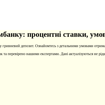
імбанку: процентні ставки, умо
у гривневий депозит. Ознайомтесь з детальними умовами отрима
нк та перевірено нашими експертами. Дані актуалізуються не рід