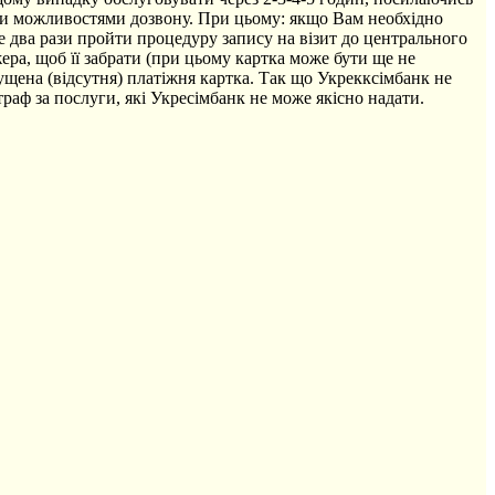
ими можливостями дозвону. При цьому: якщо Вам необхідно
де два рази пройти процедуру запису на візит до центрального
ера, щоб її забрати (при цьому картка може бути ще не
ущена (відсутня) платіжня картка. Так що Укрекксімбанк не
траф за послуги, які Укресімбанк не може якісно надати.