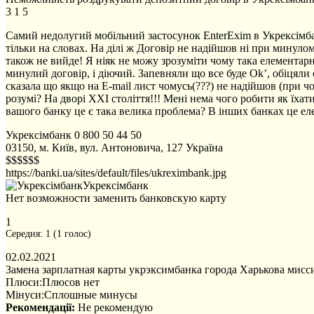
3
1
5
Самий недолугий мобільний застосунок EnterExim в Укрексімбан
тільки на словах. На ділі ж Договір не надійшов ні при минулом
також не вийде! Я ніяк не можу зрозуміти чому така елементарна
минулий договір, і діючий. Запевняли що все буде Ok’, обіцяли 
сказала що якщо на E-mail лист чомусь(???) не надійшов (при ч
розумі? На дворі ХХІ століття!!! Мені нема чого робити як їха
вашого банку це є така велика проблема? В інших банках це ел
Укрексімбанк
0 800 50 44 50
03150, м. Київ, вул. Антоновича, 127
Україна
$$$$$$
https://banki.ua/sites/default/files/ukreximbank.jpg
Укрексімбанк
Нет возможности заменить банковскую карту
1
Середня:
1
(
1
голос)
02.02.2021
Замена зарплатная карты укрэксимбанка города Харькова мисс
Плюси:
Плюсов нет
Мінуси:
Сплошные минусы
Рекомендації:
Не рекомендую