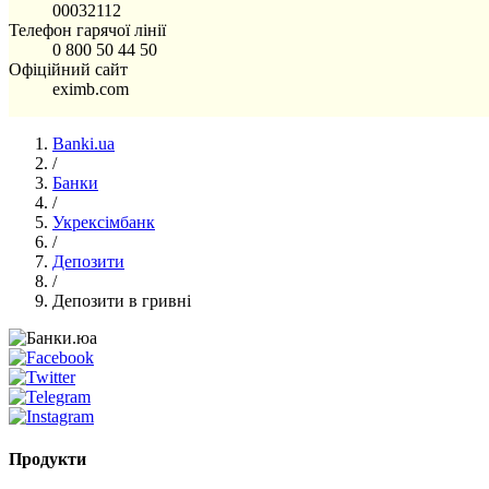
00032112
Телефон гарячої лінії
0 800 50 44 50
Офіційний сайт
eximb.com
Banki.ua
/
Банки
/
Укрексімбанк
/
Депозити
/
Депозити в гривні
Продукти