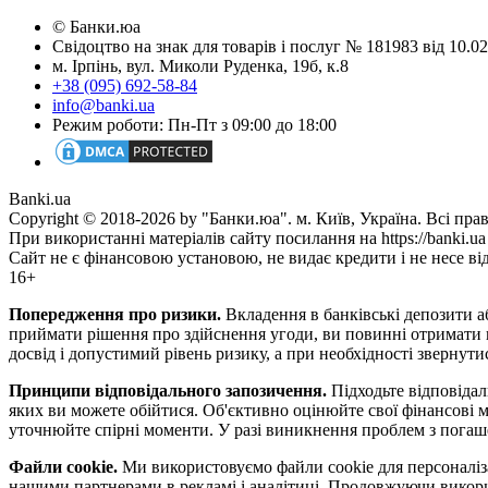
© Банки.юа
Свідоцтво на знак для товарів і послуг № 181983 від 10.
м. Ірпінь, вул. Миколи Руденка, 19б, к.8
+38 (095) 692-58-84
info@banki.ua
Режим роботи: Пн-Пт з 09:00 до 18:00
Banki.ua
Copyright © 2018-2026 by "Банки.юа". м. Київ, Україна. Всі пра
При використанні матеріалів сайту посилання на https://banki.ua
Сайт не є фінансовою установою, не видає кредити і не несе ві
16+
Попередження про ризики.
Вкладення в банківські депозити аб
приймати рішення про здійснення угоди, ви повинні отримати по
досвід і допустимий рівень ризику, а при необхідності звернут
Принципи відповідального запозичення.
Підходьте відповідаль
яких ви можете обійтися. Об'єктивно оцінюйте свої фінансові м
уточнюйте спірні моменти. У разі виникнення проблем з погаше
Файли cookie.
Ми використовуємо файли cookie для персоналіза
нашими партнерами в рекламі і аналітиці. Продовжуючи викори