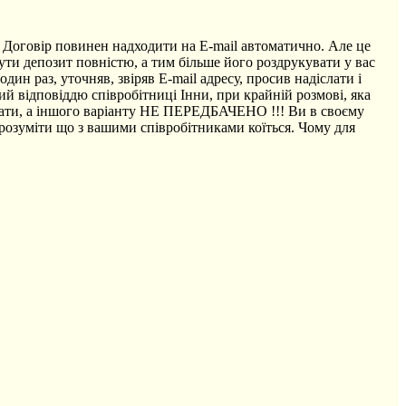
 Договір повинен надходити на E-mail автоматично. Але це
нути депозит повністю, а тим більше його роздрукувати у вас
ин раз, уточняв, звіряв E-mail адресу, просив надіслати і
ний відповіддю співробітниці Інни, при крайній розмові, яка
укувати, а іншого варіанту НЕ ПЕРЕДБАЧЕНО !!! Ви в своєму
 зрозуміти що з вашими співробітниками коїться. Чому для