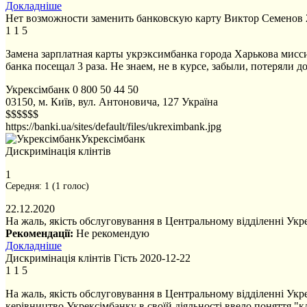
Докладніше
Нет возможности заменить банковскую карту
Виктор Семенов
1
1
5
Замена зарплатная карты укрэксимбанка города Харькова мисси
банка посещал 3 раза. Не знаем, не в курсе, забыли, потеряли 
Укрексімбанк
0 800 50 44 50
03150, м. Київ, вул. Антоновича, 127
Україна
$$$$$$
https://banki.ua/sites/default/files/ukreximbank.jpg
Укрексімбанк
Дискримінація клінтів
1
Середня:
1
(
1
голос)
22.12.2020
На жаль, якість обслуговування в Центральному відділенні Укр
Рекомендації:
Не рекомендую
Докладніше
Дискримінація клінтів
Гість
2020-12-22
1
1
5
На жаль, якість обслуговування в Центральному відділенні Укр
керівництво Укрексімбанку в своїй діяльності ввело поняття "к