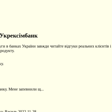
 Укрексімбанк
уги в банках України завжди читайте відгуки реальних клієнтів і
родукту.
ку.
нку. Мене запевнили щ...
ку.
Василь
2022-11-28