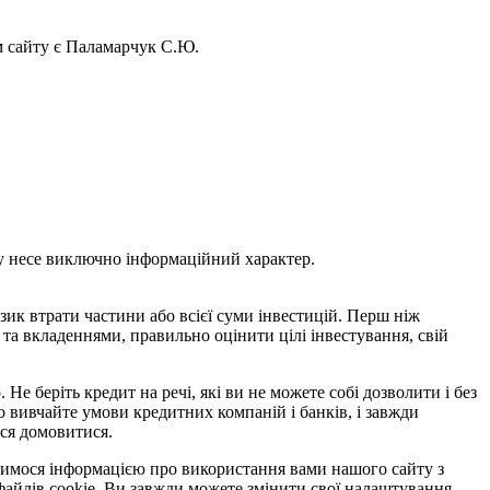
ом сайту є Паламарчук С.Ю.
ому несе виключно інформаційний характер.
зик втрати частини або всієї суми інвестицій. Перш ніж
та вкладеннями, правильно оцінити цілі інвестування, свій
Не беріть кредит на речі, які ви не можете собі дозволити і без
о вивчайте умови кредитних компаній і банків, і завжди
еся домовитися.
ілимося інформацією про використання вами нашого сайту з
файлів cookie. Ви завжди можете змінити свої налаштування