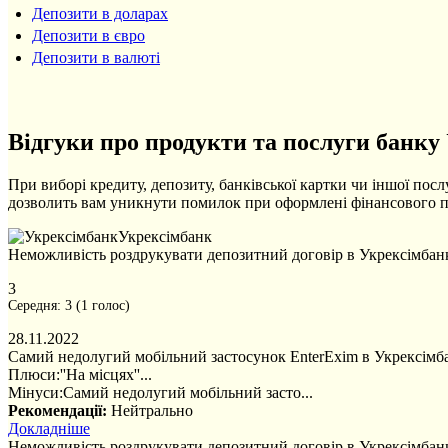
Депозити в доларах
Депозити в євро
Депозити в валюті
Відгуки про продукти та послуги банку
При виборі кредиту, депозиту, банківської картки чи іншої посл
дозволить вам уникнути помилок при оформлені фінансового п
Укрексімбанк
Неможливість роздрукувати депозитний договір в Укрексімбан
3
Середня:
3
(
1
голос)
28.11.2022
Самий недолугий мобільний застосунок EnterExim в Укрексімба
Плюси:
''На місцях''...
Мінуси:
Самий недолугий мобільний засто...
Рекомендації:
Нейтрально
Докладніше
Неможливість роздрукувати депозитний договір в Укрексімбан