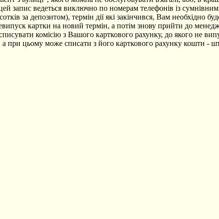
, цей запис ведеться виключно по номерам телефонів із сумнівн
тків за депозитом), термін дії які закінчився, Вам необхідно бу
евипуск картки на новий термін, а потім знову прийти до менедж
писувати комісію з Вашого карткового рахунку, до якого не вип
у, а при цьому може списати з його карткового рахунку кошти - ш