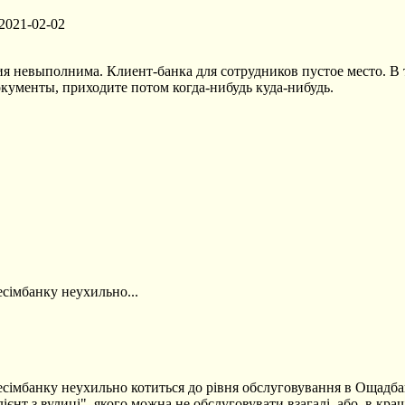
2021-02-02
я невыполнима. Клиент-банка для сотрудников пустое место. В т
документы, приходите потом когда-нибудь куда-нибудь.
есімбанку неухильно...
есімбанку неухильно котиться до рівня обслуговування в Ощадбан
лієнт з вулиці", якого можна не обслуговувати взагалі, або, в к