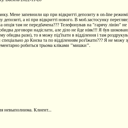
ку. Мене запевнили що при відкритті депозиту в on-line режимі
у депозиті, а ні при відкритті нового. В моб.застосунку перегля
 опція там не передбачена??? Телефонував на "гарячу лінію" не од
обидва договори надіслати, але діло не йде ніяк!!! Я був шокова
ому обидва рази), то я можу під'їхати в відділення і там роздр
ти спеціально до Києва та по відділенням роз'їжати??? Я не можу
ементарно робиться трьома кліками ’’мишки’’.
ия невыполнима. Клиент...