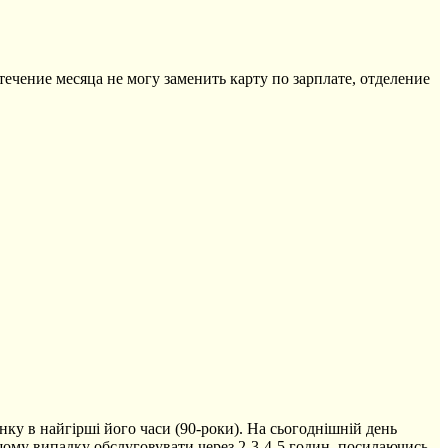
ечение месяца не могу заменить карту по зарплате, отделение
ку в найгірші його часи (90-роки). На сьогоднішній день
ращому випадку обслуговувати через 2-3-4-5 годин, посилаючись