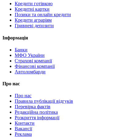
Кредити готівкою
Кредитні картки
Позики та онлайн кредити
Кредити аграріям
Гривневі депозити
Інформація
Банки
МФО України
Страхові компанії
Фінансові компанії
Автоломбарди
Про нас
Про нас
Правила публікації відгуків
Перевірка фактів
Редакційна політика
Розкриття інформації
Контакти
Вакансії
Реклама