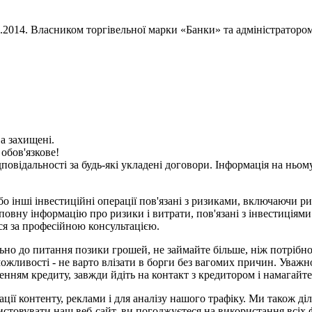
02.2014. Власником торгівельної марки «Банки» та адміністратор
ва захищені.
 обов'язкове!
дповідальності за будь-які укладені договори. Інформація на нь
о інші інвестиційні операції пов'язані з ризиками, включаючи ри
вну інформацію про ризики і витрати, пов'язані з інвестиціями 
ися за професійною консультацією.
но до питання позики грошей, не займайте більше, ніж потрібно. 
ожливості - не варто влізати в борги без вагомих причин. Уважн
нням кредиту, завжди йдіть на контакт з кредитором і намагайт
ції контенту, реклами і для аналізу нашого трафіку. Ми також д
стовувати наш веб-сайт, ви погоджуєтеся на використання всіх 