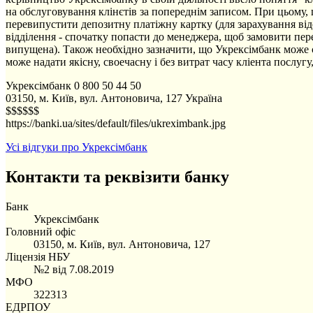
на обслуговування клінєтів за попереднім записом. При цьому
перевипустити депозитну платіжну картку (для зарахування відсо
відділення - спочатку попасти до менеджера, щоб замовити пер
випущена). Також необхідно зазначити, що Укрексімбанк може с
може надати якісну, своечасну і без витрат часу кліента послуг
Укрексімбанк
0 800 50 44 50
03150, м. Київ, вул. Антоновича, 127
Україна
$$$$$$
https://banki.ua/sites/default/files/ukreximbank.jpg
Усі відгуки про Укрексімбанк
Контакти та реквізити банку
Банк
Укрексімбанк
Головний офіс
03150, м. Київ, вул. Антоновича, 127
Ліцензія НБУ
№2 від 7.08.2019
МФО
322313
ЕДРПОУ