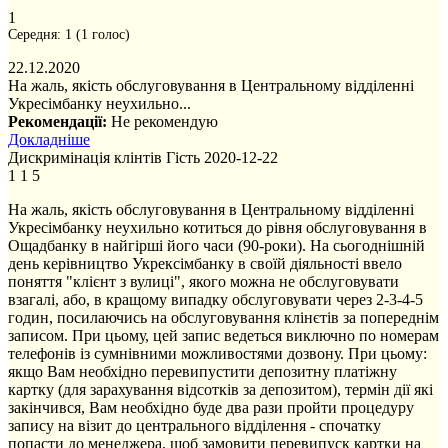
1
Середня:
1
(
1
голос)
22.12.2020
На жаль, якість обслуговування в Центральному відділенні
Укресімбанку неухильно...
Рекомендації:
Не рекомендую
Докладніше
Дискримінація клінтів
Гість
2020-12-22
1
1
5
На жаль, якість обслуговування в Центральному відділенні
Укресімбанку неухильно котиться до рівня обслуговування в
Ощадбанку в найгірші його часи (90-роки). На сьогоднішній
день керівництво Укрексімбанку в своїй діяльності ввело
поняття "клієнт з вулиці", якого можна не обслуговувати
взагалі, або, в кращому випадку обслуговувати через 2-3-4-5
годин, посилаючись на обслуговування клінєтів за попереднім
записом. При цьому, цей запис ведеться виключно по номерам
телефонів із сумнівними можливостями дозвону. При цьому:
якщо Вам необхідно перевипустити депозитну платіжну
картку (для зарахування відсотків за депозитом), термін дії які
закінчився, Вам необхідно буде два рази пройти процедуру
запису на візит до центрального відділення - спочатку
попасти до менеджера, щоб замовити перевипуск картки на