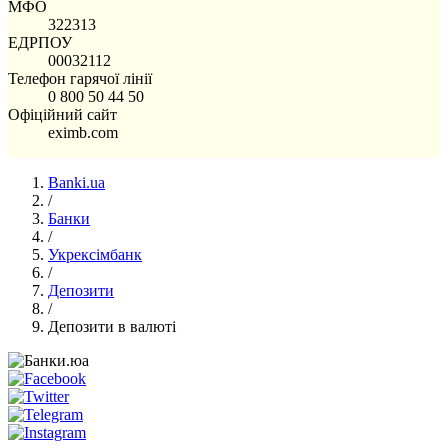
МФО
322313
ЕДРПОУ
00032112
Телефон гарячої лінії
0 800 50 44 50
Офіційний сайт
eximb.com
Banki.ua
/
Банки
/
Укрексімбанк
/
Депозити
/
Депозити в валюті