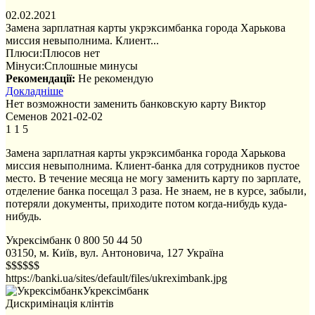
02.02.2021
Замена зарплатная карты укрэксимбанка города Харькова
миссия невыполнима. Клиент...
Плюси:
Плюсов нет
Мінуси:
Сплошные минусы
Рекомендації:
Не рекомендую
Докладніше
Нет возможности заменить банковскую карту
Виктор
Семенов
2021-02-02
1
1
5
Замена зарплатная карты укрэксимбанка города Харькова
миссия невыполнима. Клиент-банка для сотрудников пустое
место. В течение месяца не могу заменить карту по зарплате,
отделение банка посещал 3 раза. Не знаем, не в курсе, забыли,
потеряли документы, приходите потом когда-нибудь куда-
нибудь.
Укрексімбанк
0 800 50 44 50
03150, м. Київ, вул. Антоновича, 127
Україна
$$$$$$
https://banki.ua/sites/default/files/ukreximbank.jpg
Укрексімбанк
Дискримінація клінтів