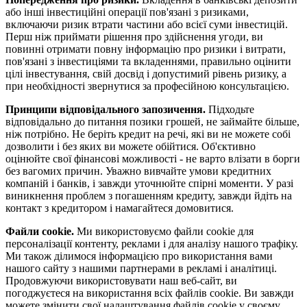
або інші інвестиційні операції пов'язані з ризиками,
включаючи ризик втрати частини або всієї суми інвестицій.
Перш ніж приймати рішення про здійснення угоди, ви
повинні отримати повну інформацію про ризики і витрати,
пов'язані з інвестиціями та вкладеннями, правильно оцінити
цілі інвестування, свій досвід і допустимий рівень ризику, а
при необхідності звернутися за професійною консультацією.
Принципи відповідального запозичення.
Підходьте
відповідально до питання позики грошей, не займайте більше,
ніж потрібно. Не беріть кредит на речі, які ви не можете собі
дозволити і без яких ви можете обійтися. Об'єктивно
оцінюйте свої фінансові можливості - не варто влізати в борги
без вагомих причин. Уважно вивчайте умови кредитних
компаній і банків, і завжди уточнюйте спірні моменти. У разі
виникнення проблем з погашенням кредиту, завжди йдіть на
контакт з кредитором і намагайтеся домовитися.
Файли cookie.
Ми використовуємо файли cookie для
персоналізації контенту, реклами і для аналізу нашого трафіку.
Ми також ділимося інформацією про використання вами
нашого сайту з нашими партнерами в рекламі і аналітиці.
Продовжуючи використовувати наш веб-сайт, ви
погоджуєтеся на використання всіх файлів cookie. Ви завжди
можете змінити свої налаштування файлів cookie у своєму