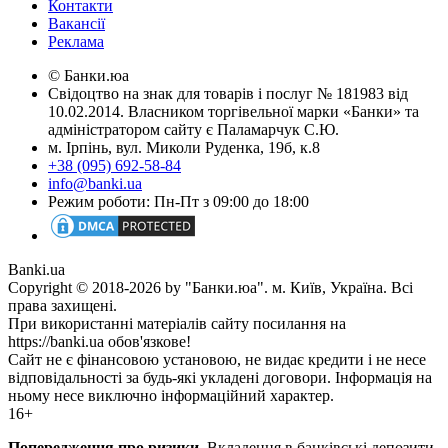
Контакти
Вакансії
Реклама
© Банки.юа
Свідоцтво на знак для товарів і послуг № 181983 від
10.02.2014. Власником торгівельної марки «Банки» та
адміністратором сайту є Паламарчук С.Ю.
м. Ірпінь, вул. Миколи Руденка, 19б, к.8
+38 (095) 692-58-84
info@banki.ua
Режим роботи: Пн-Пт з 09:00 до 18:00
Banki.ua
Copyright © 2018-2026 by "Банки.юа". м. Київ, Україна. Всі
права захищені.
При використанні матеріалів сайту посилання на
https://banki.ua обов'язкове!
Сайт не є фінансовою установою, не видає кредити і не несе
відповідальності за будь-які укладені договори. Інформація на
ньому несе виключно інформаційний характер.
16+
Попередження про ризики.
Вкладення в банківські депозити