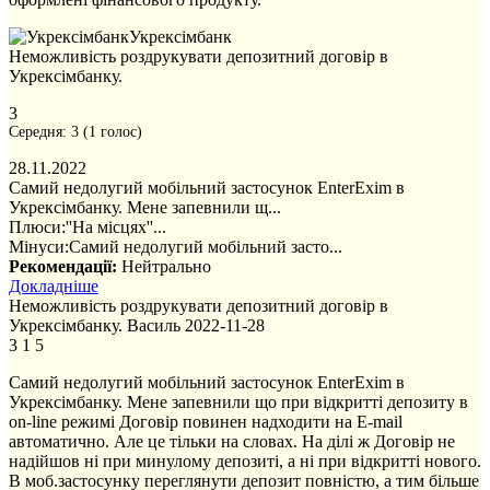
Укрексімбанк
Неможливість роздрукувати депозитний договір в
Укрексімбанку.
3
Середня:
3
(
1
голос)
28.11.2022
Самий недолугий мобільний застосунок EnterExim в
Укрексімбанку. Мене запевнили щ...
Плюси:
''На місцях''...
Мінуси:
Самий недолугий мобільний засто...
Рекомендації:
Нейтрально
Докладніше
Неможливість роздрукувати депозитний договір в
Укрексімбанку.
Василь
2022-11-28
3
1
5
Самий недолугий мобільний застосунок EnterExim в
Укрексімбанку. Мене запевнили що при відкритті депозиту в
on-line режимі Договір повинен надходити на E-mail
автоматично. Але це тільки на словах. На ділі ж Договір не
надійшов ні при минулому депозиті, а ні при відкритті нового.
В моб.застосунку переглянути депозит повністю, а тим більше