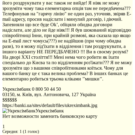
його роздрукувати у вас також не вийде! Я ніяк не можу
зрозуміти чому така елементарна опція там не передбачена???
Телефонував на "гарячу лінію" не один раз, уточняв, звіряв E-
mail адресу, просив надіслати і минулий договір, і діючий.
Запевняли що все буде Ok’, обіцяли обидва договори
надіслати, але діло не йде ніяк!!! Я був шокований відповіддю
співробітниці Інни, при крайній розмові, яка сказала що якщо
на E-mail лист чомусь(???) не надійшов (при чому обидва
рази), то я можу під'їхати в відділення і там роздрукувати, а
іншого варіанту НЕ ПЕРЕДБАЧЕНО !!! Ви в своєму розумі?
На дворі ХХІ століття!!! Мені нема чого робити як їхати
спеціально до Києва та по відділенням роз'їжати??? Я не можу
зрозуміти що з вашими співробітниками коїться. Чому для
вашого банку це є така велика проблема? В інших банках це
елементарно робиться трьома кліками ’’мишки’’.
Укрексімбанк
0 800 50 44 50
03150, м. Київ, вул. Антоновича, 127
Україна
$$$$$$
https://banki.ua/sites/default/files/ukreximbank.jpg
Укрексімбанк
Нет возможности заменить банковскую карту
1
Середня:
1
(
1
голос)