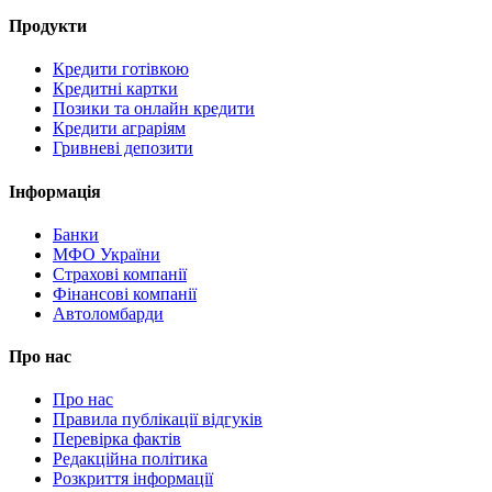
Продукти
Кредити готівкою
Кредитні картки
Позики та онлайн кредити
Кредити аграріям
Гривневі депозити
Інформація
Банки
МФО України
Страхові компанії
Фінансові компанії
Автоломбарди
Про нас
Про нас
Правила публікації відгуків
Перевірка фактів
Редакційна політика
Розкриття інформації