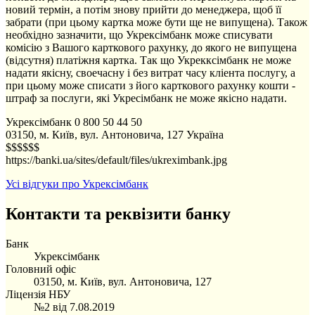
новий термін, а потім знову прийти до менеджера, щоб її
забрати (при цьому картка може бути ще не випущена). Також
необхідно зазначити, що Укрексімбанк може списувати
комісію з Вашого карткового рахунку, до якого не випущена
(відсутня) платіжня картка. Так що Укрекксімбанк не може
надати якісну, своечасну і без витрат часу кліента послугу, а
при цьому може списати з його карткового рахунку кошти -
штраф за послуги, які Укресімбанк не може якісно надати.
Укрексімбанк
0 800 50 44 50
03150, м. Київ, вул. Антоновича, 127
Україна
$$$$$$
https://banki.ua/sites/default/files/ukreximbank.jpg
Усі відгуки про Укрексімбанк
Контакти та реквізити банку
Банк
Укрексімбанк
Головний офіс
03150, м. Київ, вул. Антоновича, 127
Ліцензія НБУ
№2 від 7.08.2019