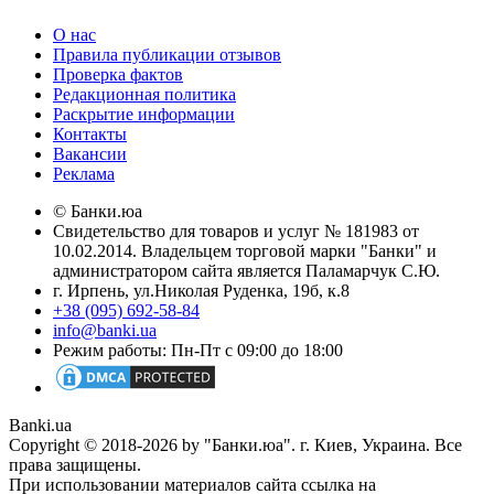
О нас
Правила публикации отзывов
Проверка фактов
Редакционная политика
Раскрытие информации
Контакты
Вакансии
Реклама
© Банки.юа
Свидетельство для товаров и услуг № 181983 от
10.02.2014. Владельцем торговой марки "Банки" и
администратором сайта является Паламарчук С.Ю.
г. Ирпень, ул.Николая Руденка, 19б, к.8
+38 (095) 692-58-84
info@banki.ua
Режим работы: Пн-Пт с 09:00 до 18:00
Banki.ua
Copyright © 2018-2026 by "Банки.юа". г. Киев, Украина. Все
права защищены.
При использовании материалов сайта ссылка на