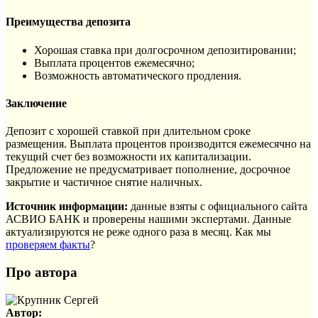
Преимущества депозита
Хорошая ставка при долгосрочном депозитировании;
Выплата процентов ежемесячно;
Возможность автоматического продления.
Заключение
Депозит с хорошей ставкой при длительном сроке
размещения. Выплата процентов производится ежемесячно на
текущий счет без возможности их капитализации.
Предложение не предусматривает пополнение, досрочное
закрытие и частичное снятие наличных.
Источник информации:
данные взяты с официального сайта
АСВИО БАНК и проверены нашими экспертами. Данные
актуализируются не реже одного раза в месяц. Как мы
проверяем факты
?
Про автора
Автор: