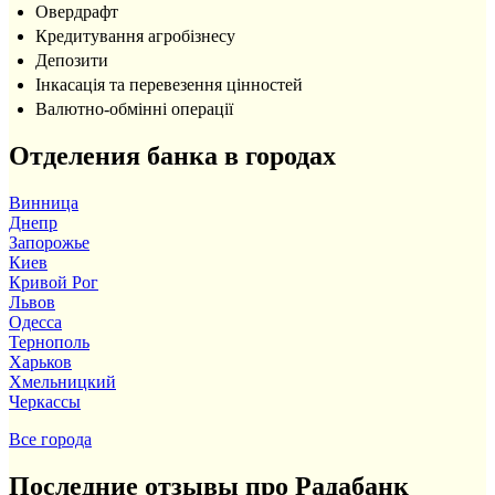
Овердрафт
Кредитування агробізнесу
Депозити
Інкасація та перевезення цінностей
Валютно-обмінні операції
Отделения банка в городах
Винница
Днепр
Запорожье
Киев
Кривой Рог
Львов
Одесса
Тернополь
Харьков
Хмельницкий
Черкассы
Все города
Последние отзывы про Радабанк