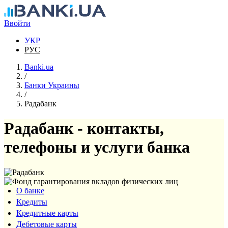
Перейти к основному содержанию
Ввойти
УКР
РУС
Banki.ua
/
Банки Украины
/
Радабанк
Радабанк - контакты,
телефоны и услуги банка
О банке
Кредиты
Кредитные карты
Дебетовые карты