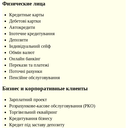
Физические лица
Кредитные карты
Дебетові картки
Автокредити
Іпотечне кредитування
Депозити
Індивідуальний сейф
Обмін валют
Онлайн банкінг
Перекази та платежі
Поточні рахунки
Пенсійне обслуговування
Бизнес и корпоративные клиенты
Зарплатний проект
Розрахункове-касове обслуговування (РКО)
Торгівельний еквайринг
Кредитування бізнесу
Кредит під заставу депозиту