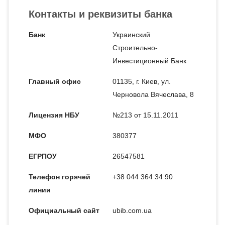
Контакты и реквизиты банка
Банк
Украинский
Строительно-
Инвестиционный Банк
Главный офис
01135, г. Киев, ул.
Черновола Вячеслава, 8
Лицензия НБУ
№213 от 15.11.2011
МФО
380377
ЕГРПОУ
26547581
Телефон горячей
+38 044 364 34 90
линии
Официальный сайт
ubib.com.ua