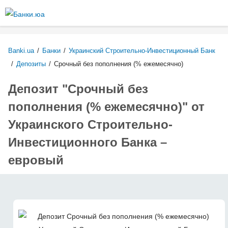
Перейти к
основному
содержанию
Banki.ua
/
Банки
/
Украинский Строительно-Инвестиционный Банк
/
Депозиты
/
Срочный без пополнения (% ежемесячно)
Депозит "Срочный без
пополнения (% ежемесячно)" от
Украинского Строительно-
Инвестиционного Банка –
евровый