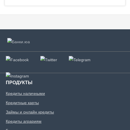
ПРОДУКТЫ
Кредиты наличными
Кредитные карты
Займы и онлайн кредиты
Кредиты аграриям