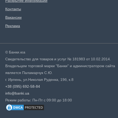
Раскрытие информации
Контакты
Вакансии
Реклама
© Банки.юа
Свидетельство для товаров и услуг № 181983 от 10.02.2014.
Владельцем торговой марки "Банки" и администратором сайта
является Паламарчук С.Ю.
г. Ирпень, ул.Николая Руденка, 19б, к.8
+38 (095) 692-58-84
info@banki.ua
Режим работы: Пн-Пт с 09:00 до 18:00