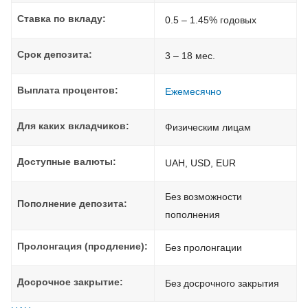
Ставка по вкладу:
0.5 – 1.45% годовых
Срок депозита:
3 – 18 мес.
Выплата процентов:
Ежемесячно
Для каких вкладчиков:
Физическим лицам
Доступные валюты:
UAH, USD, EUR
Без возможности
Пополнение депозита:
пополнения
Пролонгация (продление):
Без пролонгации
Досрочное закрытие:
Без досрочного закрытия