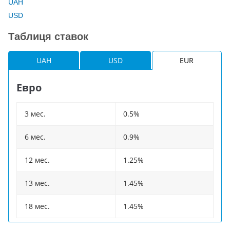
UAH
USD
Таблиця ставок
UAH
USD
EUR
Евро
3 мес.
0.5%
6 мес.
0.9%
12 мес.
1.25%
13 мес.
1.45%
18 мес.
1.45%