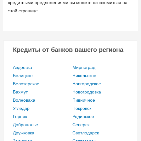
кредитными предложениями вы можете ознакомиться на
этой странице.
Кредиты от банков вашего региона
Авдеевка
Мирноград
Белицкое
Никольское
Белозерское
Новгородское
Бахмут
Новогродовка
Волноваха
Пивничное
Угледар
Покровск
Горняк
Родинское
Доброполье
Северск
Дружковка
Светлодарск
Зализное
Святогорск