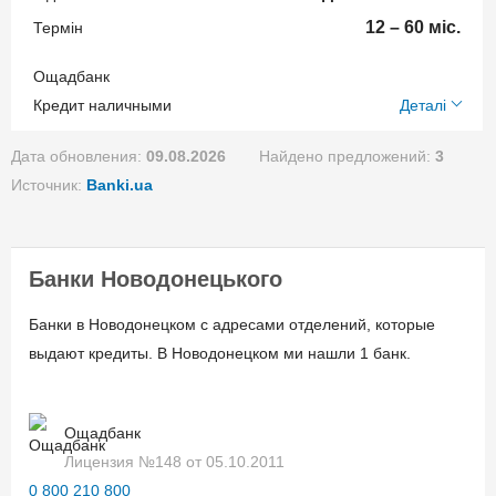
консультации в банке.
Через кассы банка – без
12 – 60 міс.
Термін
комиссии;
Ощадбанк
Переводом из других
Вік позичальника
Додаткові умови
Кредит наличными
Деталі
банков.
від 21
Одноразова комісія:
Дата обновления:
09.08.2026
Найдено предложений:
3
1,99%
Документи та
Источник:
Banki.ua
Щомісячна комісія: 0.00%
підтвердження доходу
Застава: Без залога
Паспорт гражданина
Спосіб погашення:
Банки Новодонецького
Украины;
Aннуитет
Регистрационный номер
Банки в Новодонецком с адресами отделений, которые
Спосіб погашення:
учетной карты
выдают кредиты. В Новодонецком ми нашли 1 банк.
Классический
налогоплательщика;
Дострокове погашення:
Другие документы после
Досрочное без штрафов
Ощадбанк
консультации в банке.
Без страхования
Лицензия №148 от 05.10.2011
0 800 210 800