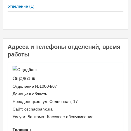
Вік позичальника
Способи погашення
отделение
(1)
кредиту
від 21
Через терминалы
самообслуживания – без
комиссии;
Адреса и телефоны отделений, время
Через интернет-банкинг
работы
"Ощад 24/7" – без
комиссии;
Через кассы банка – 1%
Ощадбанк
от суммы;
Отделение №10004/07
Переводом из других
Донецкая область
банков.
Новодонецкое, ул. Солнечная, 17
Сайт: oschadbank.ua
Документи та
Услуги:
Банкомат
Кассовое обслуживание
підтвердження доходу
Телефон