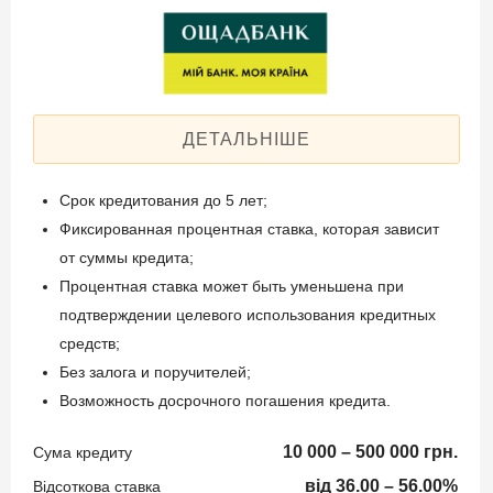
Через интернет-банкинг
Спосіб погашення:
"Ощад 24/7" – без
Aннуитет
комиссии;
Спосіб погашення:
Переводом из других
Классический
банков.
Дострокове погашення:
ДЕТАЛЬНІШЕ
Досрочное без штрафов
Без страхования
Документи та
Срок кредитования до 5 лет;
підтвердження доходу
Фиксированная процентная ставка, которая зависит
от суммы кредита;
Способи погашення
Паспорт гражданина
Процентная ставка может быть уменьшена при
кредиту
Украины;
подтверждении целевого использования кредитных
Регистрационный номер
Через терминалы
средств;
учетной карты
самообслуживания – без
Без залога и поручителей;
налогоплательщика;
комиссии;
Возможность досрочного погашения кредита.
Справка о доходах за
Через интернет-банкинг
последние 6 месяцев;
10 000 – 500 000 грн.
Сума кредиту
"Ощад 24/7" – без
Другие документы после
від 36.00 – 56.00%
комиссии;
Відсоткова ставка