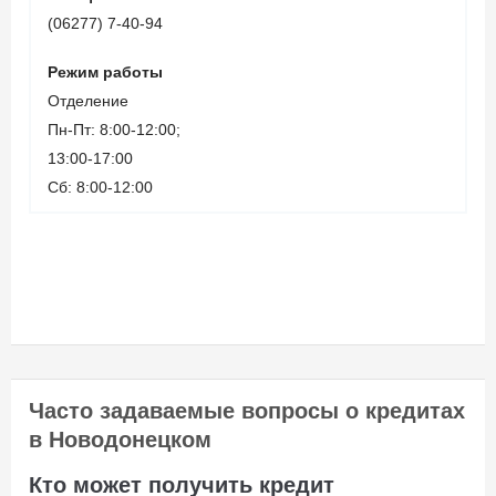
Паспорт гражданина
(06277) 7-40-94
Украины;
Режим работы
Регистрационный номер
Отделение
учетной карты
Пн-Пт: 8:00-12:00;
налогоплательщика;
13:00-17:00
Справка о доходах за
Сб: 8:00-12:00
последние 6 месяцев.
Вік позичальника
від 21 до 65
Часто задаваемые вопросы о кредитах
в Новодонецком
Кто может получить кредит