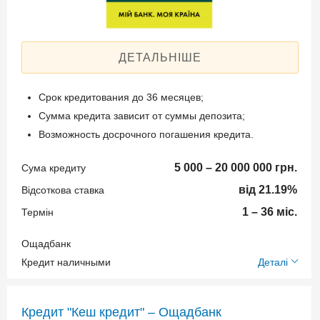
Спосіб погашення:
Aннуитет
Спосіб погашення:
ДЕТАЛЬНІШЕ
Классический
Дострокове погашення:
Срок кредитования до 36 месяцев;
Досрочное без штрафов
Сумма кредита зависит от суммы депозита;
Страхование жизни и
Возможность досрочного погашения кредита.
здоровья
Страхование предмета
5 000 – 20 000 000 грн.
Сума кредиту
залога
від 21.19%
Відсоткова ставка
1 – 36 міс.
Термін
Способи погашення
Ощадбанк
кредиту
Додаткові умови
Кредит наличными
Деталі
Через кассы банка – без
Щомісячна комісія: 0.00%
комиссии;
Кредит "Кеш кредит" – Ощадбанк
Застава: Депозит