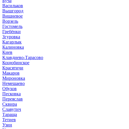
Буча
Васильков
Вышгород
Вишневое
Ворзель
Гостомель
Гребёнки
Згуровка
Кагарлык
Калиновка
Киев
Клавдиево-Тарасово
Коцюбинское
Красятичи
Макаров
Мироновка
Немешаево
Обухов
Песковка
Переяслав
Сквира
Славутич
Тараща
Тетиев
Узин