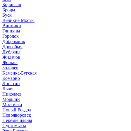
Борислав
Броды
Буск
Великие Мосты
Винники
Глиняны
Городок
Добромиль
Дрогобыч
Дубляны
Жидачов
Жолква
Золочев
Каменка-Бугская
Комарно
Лопатин
Львов
Николаев
Моршин
Мостиска
Новый Роздол
Новояворовск
Перемышляны
Пустомыты
Рава-Русская