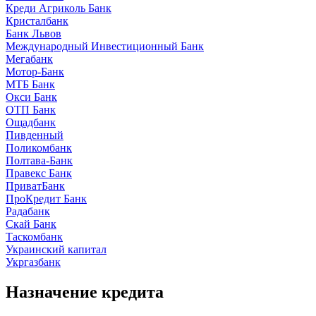
Креди Агриколь Банк
Кристалбанк
Банк Львов
Международный Инвестиционный Банк
Мегабанк
Мотор-Банк
МТБ Банк
Окси Банк
ОТП Банк
Ощадбанк
Пивденный
Поликомбанк
Полтава-Банк
Правекс Банк
ПриватБанк
ПроКредит Банк
Радабанк
Скай Банк
Таскомбанк
Украинский капитал
Укргазбанк
Назначение кредита