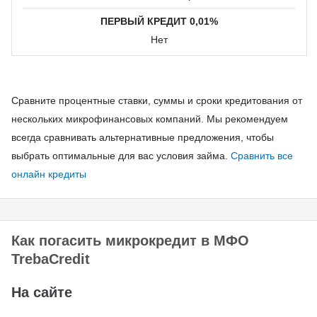
Отделения банков
ПЕРВЫЙ КРЕДИТ 0,01%
через кассу
Нет
По банковским
реквизитам
Личный кабинет
Сравните процентные ставки, суммы и сроки кредитования от
МФО через
нескольких микрофинансовых компаний. Мы рекомендуем
платежные системы
всегда сравнивать альтернативные предложения, чтобы
онлайн
выбрать оптимальные для вас условия займа.
Сравнить все
Терминал
онлайн кредиты
ПриватБанка
Терминал
самообслуживания
Как погасить микрокредит в МФО
TrebaCredit
На сайте