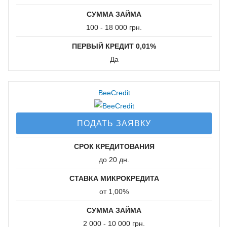
СУММА ЗАЙМА
Без пролонгации
100 - 18 000 грн.
Кому могут дать
ПЕРВЫЙ КРЕДИТ 0,01%
деньги:
Да
Безработным
BeeCredit
Официально
работающим
ПОДАТЬ ЗАЯВКУ
Студентам
Для мам в декрете
СРОК КРЕДИТОВАНИЯ
Пенсионерам
до 20 дн.
СТАВКА МИКРОКРЕДИТА
Способы
от 1,00%
погашения
СУММА ЗАЙМА
кредита:
2 000 - 10 000 грн.