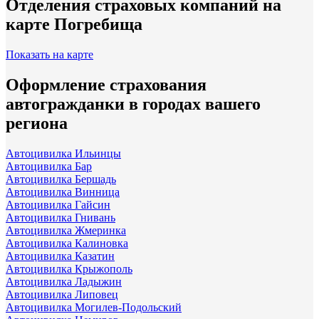
Отделения страховых компаний на
карте Погребища
Показать на карте
Оформление страхования
автогражданки в городах вашего
региона
Автоцивилка Ильинцы
Автоцивилка Бар
Автоцивилка Бершадь
Автоцивилка Винница
Автоцивилка Гайсин
Автоцивилка Гнивань
Автоцивилка Жмеринка
Автоцивилка Калиновка
Автоцивилка Казатин
Автоцивилка Крыжополь
Автоцивилка Ладыжин
Автоцивилка Липовец
Автоцивилка Могилев-Подольский