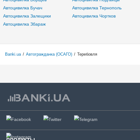
Автоцивилка Бучач
Автоцивилка Тернополь
Автоцивилка Залещики
Автоцивилка Чортков
Автоцивилка Збараж
Banki.ua
/
Автогражданка (ОСАГО)
/
Теребовля