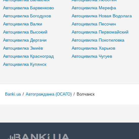
Автоцивилка Барвенково
Автоцивилка Мерефа
Автоцивилка Богодухов
Автоцивилка Новая Водолага
Автоцивилка Валки
Автоцивилка Песочин
Автоцивилка Высокий
Автоцивилка Первомайский
Автоцивилка Дергачи
Автоцивилка Покотиловка
Автоцивилка Змиёв
Автоцивилка Харьков
Автоцивилка Красноград
Автоцивилка Чугуев
Автоцивилка Купянск
Banki.ua
/
Автогражданка (ОСАГО)
/
Волчанск