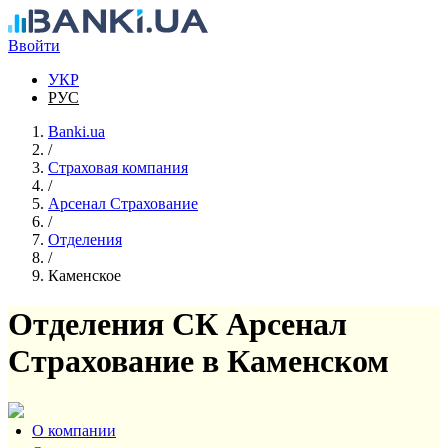
Перейти к основному содержанию
Ввойти
УКР
РУС
Banki.ua
/
Страховая компания
/
Арсенал Страхование
/
Отделения
/
Каменское
Отделения СК Арсенал
Страхование в Каменском
О компании