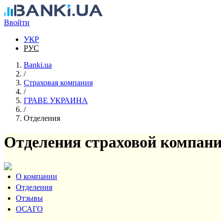
Перейти к основному содержанию
Ввойти
УКР
РУС
Banki.ua
/
Страховая компания
/
ГРАВЕ УКРАИНА
/
Отделения
Отделения страховой компа
О компании
Отделения
Отзывы
ОСАГО