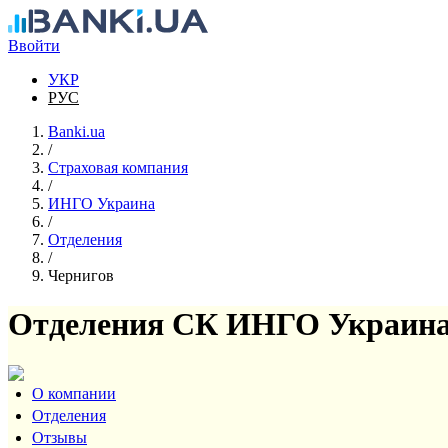
Перейти к основному содержанию
Ввойти
УКР
РУС
Banki.ua
/
Страховая компания
/
ИНГО Украина
/
Отделения
/
Чернигов
Отделения СК ИНГО Украина
О компании
Отделения
Отзывы