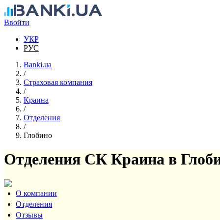
Перейти к основному содержанию
Ввойти
УКР
РУС
Banki.ua
/
Страховая компания
/
Краина
/
Отделения
/
Глобино
Отделения СК Краина в Глоб
О компании
Отделения
Отзывы