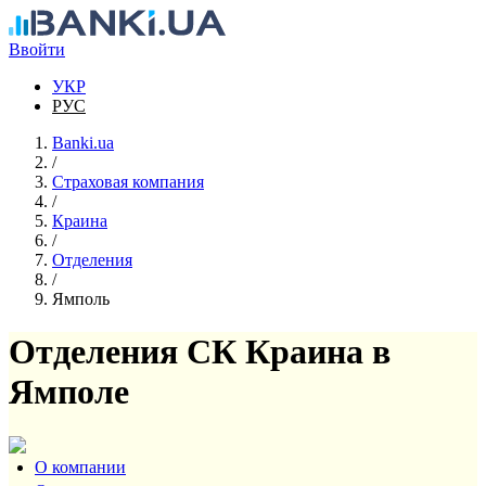
Перейти к основному содержанию
Ввойти
УКР
РУС
Banki.ua
/
Страховая компания
/
Краина
/
Отделения
/
Ямполь
Отделения СК Краина в
Ямполе
О компании