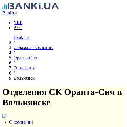
Перейти к основному содержанию
Ввойти
УКР
РУС
Banki.ua
/
Страховая компания
/
Оранта-Сич
/
Отделения
/
Вольнянск
Отделения СК Оранта-Сич в
Вольнянске
О компании