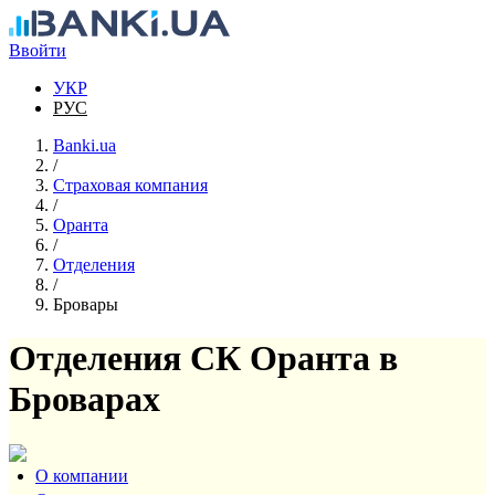
Перейти к основному содержанию
Ввойти
УКР
РУС
Banki.ua
/
Страховая компания
/
Оранта
/
Отделения
/
Бровары
Отделения СК Оранта в
Броварах
О компании