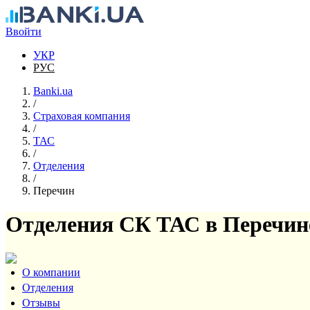
Перейти к основному содержанию
Ввойти
УКР
РУС
Banki.ua
/
Страховая компания
/
ТАС
/
Отделения
/
Перечин
Отделения СК ТАС в Перечин
О компании
Отделения
Отзывы