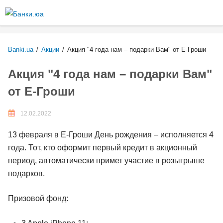
Перейти к
основному
Более подробная информация о текстовых
содержанию
форматах
Banki.ua
/
Акции
/
Акция "4 года нам – подарки Вам" от Е-Гроши
Текстовый формат
Акция "4 года нам – подарки Вам"
от Е-Гроши
Comment HTML
12.02.2022
Допустимые HTML-теги: <p> <br> <ul> <li> <ol> <em>
13 февраля в Е-Гроши День рождения – исполняется 4
<strong> <b> <img>
года. Тот, кто оформит первый кредит в акционный
Строки и абзацы переносятся автоматически.
период, автоматически примет участие в розыгрыше
Plain text
подарков.
You may quote other posts using [quote] tags.
Призовой фонд:
Строки и абзацы переносятся автоматически.