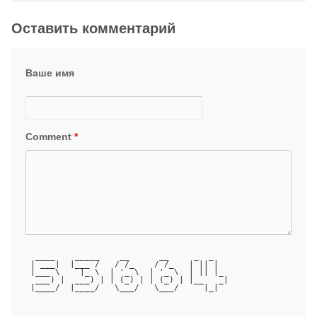
Оставить комментарий
Ваше имя
Comment
*
  ____    _____    __      __     _  _   
 | ___|  |___ /   / /_    / /_   | || |  
 |___ \    |_ \  | '_ \  | '_ \  | || |_ 
  ___) |  ___) | | (_) | | (_) | |__   _|
 |____/  |____/   \___/   \___/     |_|  