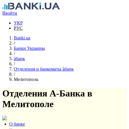
Перейти к основному содержанию
Ввойти
УКР
РУС
Banki.ua
/
Банки Украины
/
àбанк
/
Отделения и банкоматы àбанк
/
Мелитополь
Отделения А-Банка в
Мелитополе
О банке