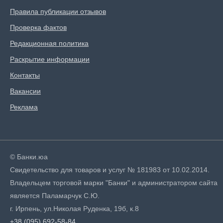
Правила публикации отзывов
Проверка фактов
Редакционная политика
Раскрытие информации
Контакты
Вакансии
Реклама
© Банки.юа
Свидетельство для товаров и услуг № 181983 от 10.02.2014.
Владельцем торговой марки "Банки" и администратором сайта
является Паламарчук С.Ю.
г. Ирпень, ул.Николая Руденка, 19б, к.8
+38 (095) 692-58-84