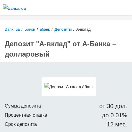
Перейти к
основному
содержанию
Banki.ua
/
Банки
/
àбанк
/
Депозиты
/
А-вклад
Депозит "А-вклад" от А-Банка –
долларовый
от 30 дол.
Сумма депозита
до 0.01%
Процентная ставка
12 мес.
Срок депозита