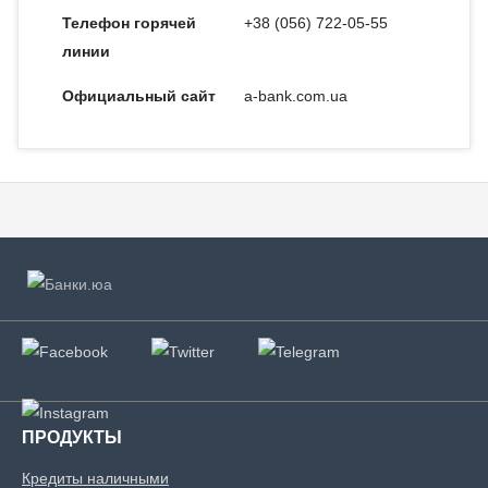
Телефон горячей
+38 (056) 722-05-55
линии
Официальный сайт
a-bank.com.ua
ПРОДУКТЫ
Кредиты наличными