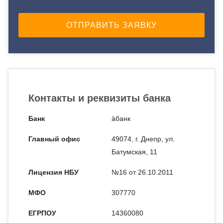
Контакты и реквизиты банка
Банк
àбанк
Главный офис
49074, г. Днепр, ул.
Батумская, 11
Лицензия НБУ
№16 от 26.10.2011
МФО
307770
ЕГРПОУ
14360080