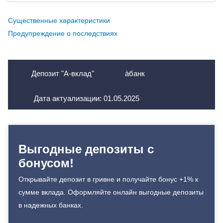
Существенные характеристики
Предупреждение о последствиях
Депозит "А-вклад"
àбанк
Дата актуализации:
01.05.2025
Выгодные депозиты с
бонусом!
Открывайте депозит в гривне и получайте бонус +1% к
сумме вклада. Оформляйте онлайн выгодные депозиты
в надежных банках.