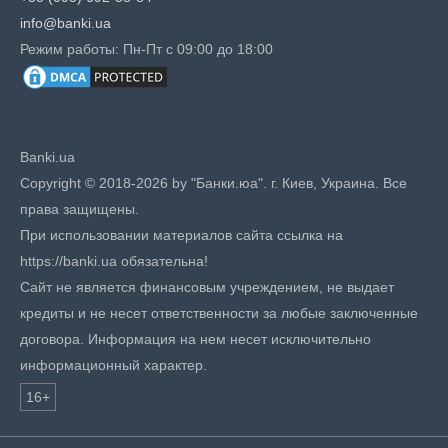
info@banki.ua
Режим работы: Пн-Пт с 09:00 до 18:00
Banki.ua
Copyright © 2018-2026 by "Банки.юа". г. Киев, Украина. Все
права защищены.
При использовании материалов сайта ссылка на
https://banki.ua обязательна!
Сайт не является финансовым учреждением, не выдает
кредиты и не несет ответственности за любые заключенные
договора. Информация на нем несет исключительно
информационный характер.
16+